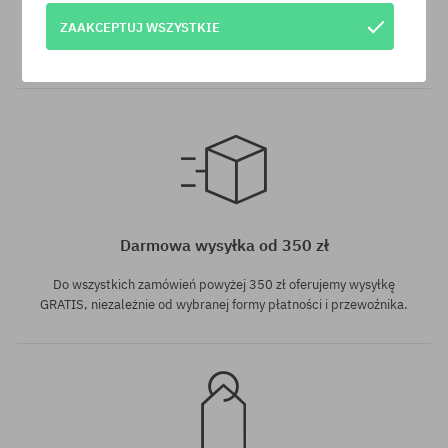
SuperClub to nasz program lojalnościowy, dzięki któremu za
ZAAKCEPTUJ WSZYSTKIE
zakupy produktów nieprzecenionych otrzymujesz na swoje
konto do 12% wartości zamówienia!
Dostępne rozmiary:
M-L
Darmowa wysyłka od 350 zł
Do wszystkich zamówień powyżej 350 zł oferujemy wysyłkę
GRATIS, niezależnie od wybranej formy płatności i przewoźnika.