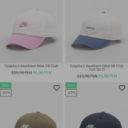
Czapka z daszkiem Nike SB Club
Czapka z daszkiem Nike SB Club
Just Do It
119,90 PLN
95,90 PLN
119,90 PLN
95,90 PLN
New
New
Dostępne rozmiary:
Dostępne rozmiary:
-20%
-20%
M-L
L-XL; M-L