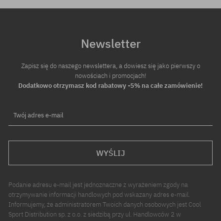
Newsletter
Zapisz się do naszego newslettera, a dowiesz się jako pierwszy o
nowościach i promocjach!
Dodatkowo otrzymasz kod rabatowy -5% na całe zamówienie!
Twój adres e-mail
WYŚLIJ
Podanie adresu e-mail jest jednoznaczne z wyrażeniem zgody na
otrzymywanie informacji handlowych pod wskazany adres e-mail.
Informujemy, że administratorem Twoich danych osobowych jest Cool
Sport Distribution sp. z o.o. z siedzibą przy ul. Handlowców 2 w