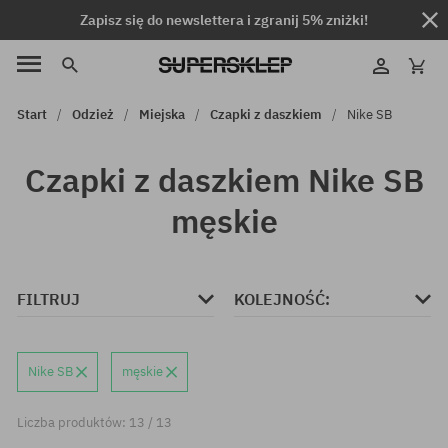
Zapisz się do newslettera i zgranij 5% zniżki!
Start
Odzież
Miejska
Czapki z daszkiem
Nike SB
Czapki z daszkiem Nike SB
męskie
FILTRUJ
KOLEJNOŚĆ:
Nike SB
męskie
Liczba produktów: 13 / 13