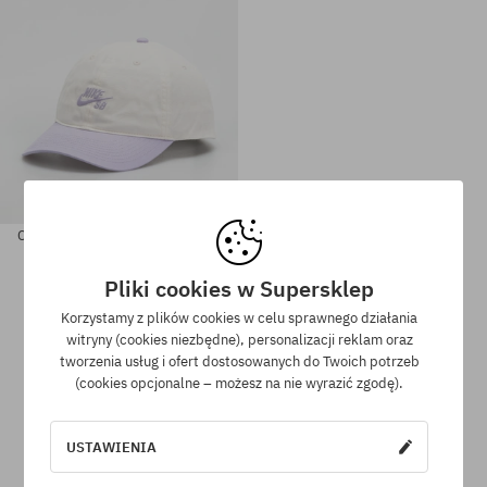
Czapka z daszkiem Nike SB Club
119,90 PLN
68,90 PLN
Pliki cookies w Supersklep
Korzystamy z plików cookies w celu sprawnego działania
Dostępne rozmiary:
witryny (cookies niezbędne), personalizacji reklam oraz
rozmiar uniwersalny
M-L
tworzenia usług i ofert dostosowanych do Twoich potrzeb
(cookies opcjonalne – możesz na nie wyrazić zgodę).
USTAWIENIA
Program lojalnościowy SuperClub