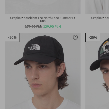
rozmiar uniwersalny
rozmiar uniwe
Czapka z daszkiem The North Face Summer Lt
Czapka z da
Run
179,90 PLN
129,90 PLN
-30%
-25%