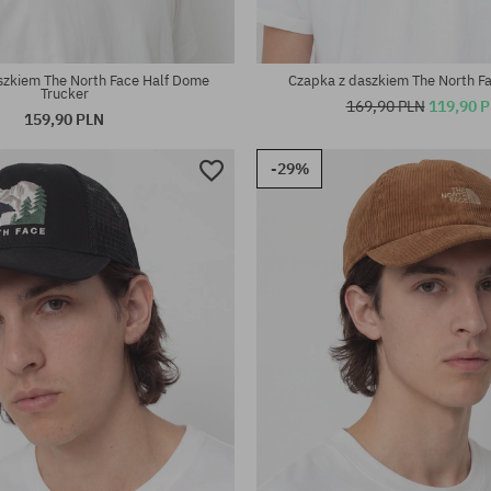
rsalny
rozmiar uniwersalny
szkiem The North Face Half Dome
Czapka z daszkiem The North F
Trucker
169,90 PLN
119,90 
159,90 PLN
-29%