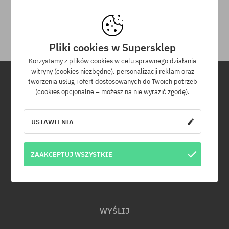
Na zwrot zakupionych produktów masz 30 dni licząc od daty
otrzymania przesyłki.
Pliki cookies w Supersklep
Korzystamy z plików cookies w celu sprawnego działania
witryny (cookies niezbędne), personalizacji reklam oraz
tworzenia usług i ofert dostosowanych do Twoich potrzeb
(cookies opcjonalne – możesz na nie wyrazić zgodę).
Newsletter
Zapisz się do naszego newslettera, a dowiesz się jako pierwszy o
USTAWIENIA
nowościach i promocjach!
Dodatkowo otrzymasz kod rabatowy -5% na całe zamówienie!
ZAAKCEPTUJ WSZYSTKIE
Twój adres e-mail
WYŚLIJ