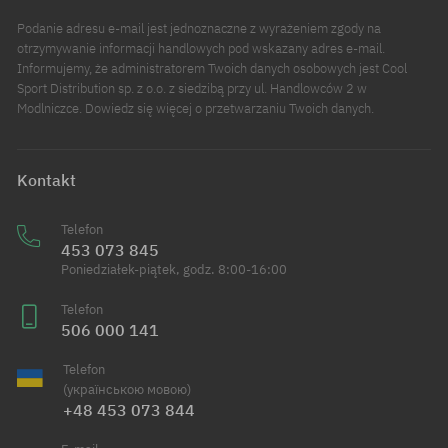
Podanie adresu e-mail jest jednoznaczne z wyrażeniem zgody na
otrzymywanie informacji handlowych pod wskazany adres e-mail.
Informujemy, że administratorem Twoich danych osobowych jest Cool
Sport Distribution sp. z o.o. z siedzibą przy ul. Handlowców 2 w
Modlniczce. Dowiedz się więcej o przetwarzaniu Twoich danych.
Kontakt
Telefon
453 073 845
Poniedziałek-piątek, godz. 8:00-16:00
Telefon
506 000 141
Telefon
(українською мовою)
+48 453 073 844