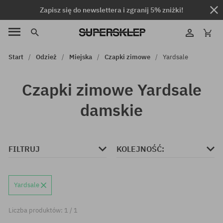
Zapisz się do newslettera i zgranij 5% zniżki!
Start
Odzież
Miejska
Czapki zimowe
Yardsale
Czapki zimowe Yardsale
damskie
FILTRUJ
KOLEJNOŚĆ:
Yardsale
Liczba produktów: 1 / 1