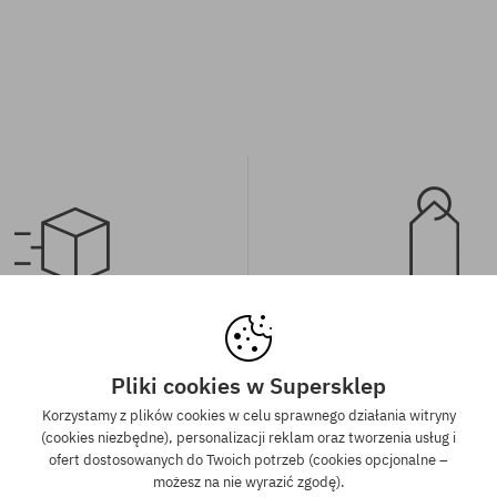
wa wysyłka od 350 zł
Gwarancja najniższe
kich zamówień powyżej 350 zł
Mamy najlepsze ceny, ale jeśli u
Pliki cookies w Supersklep
wysyłkę GRATIS, niezależnie od
znaleźć dokładnie ten sam pro
Korzystamy z plików cookies w celu sprawnego działania witryny
ormy płatności i przewoźnika.
sklepie, w niższej cenie - specjal
(cookies niezbędne), personalizacji reklam oraz tworzenia usług i
również obniżymy jego 
ofert dostosowanych do Twoich potrzeb (cookies opcjonalne –
możesz na nie wyrazić zgodę).