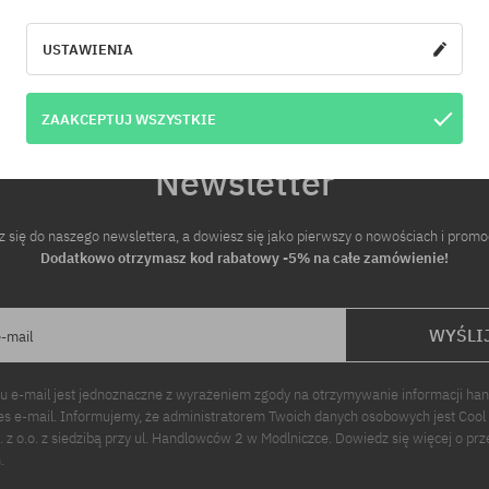
USTAWIENIA
ZAAKCEPTUJ WSZYSTKIE
Newsletter
z się do naszego newslettera, a dowiesz się jako pierwszy o nowościach i promo
Dodatkowo otrzymasz kod rabatowy -5% na całe zamówienie!
WYŚLI
e-mail
u e-mail jest jednoznaczne z wyrażeniem zgody na otrzymywanie informacji ha
s e-mail. Informujemy, że administratorem Twoich danych osobowych jest Cool
p. z o.o. z siedzibą przy ul. Handlowców 2 w Modlniczce. Dowiedz się więcej o pr
.