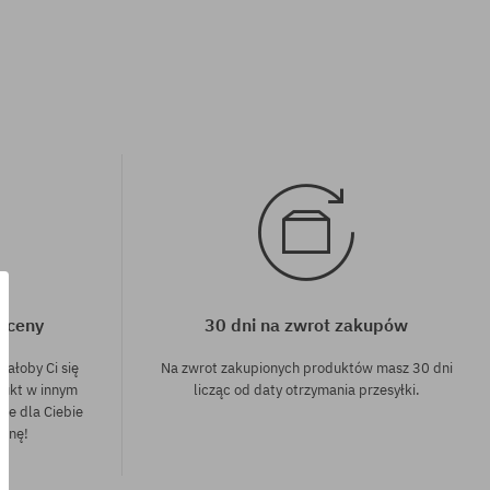
j ceny
30 dni na zwrot zakupów
dałoby Ci się
Na zwrot zakupionych produktów masz 30 dni
dukt w innym
licząc od daty otrzymania przesyłki.
nie dla Ciebie
cenę!