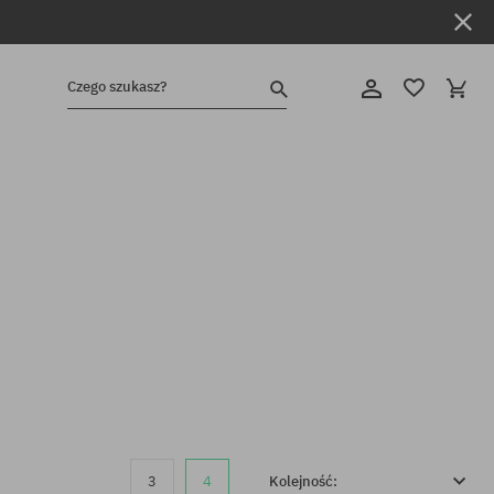
Czego szukasz?
3
4
Kolejność: