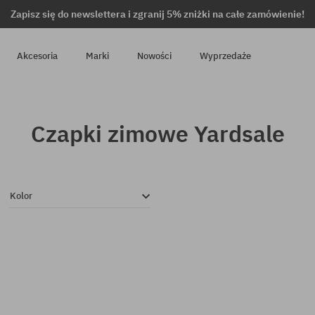
Zapisz się do newslettera i zgranij 5% zniżki na całe zamówienie!
Akcesoria
Marki
Nowości
Wyprzedaże
Czapki zimowe Yardsale
Kolor