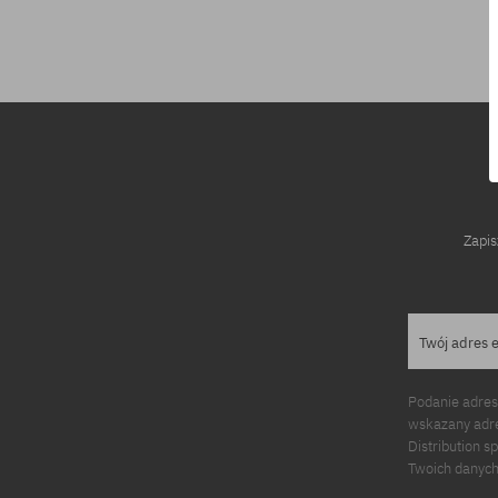
rozmiar uniwersalny
Zapis
Twój adres 
Podanie adres
wskazany adre
Distribution s
Twoich danych