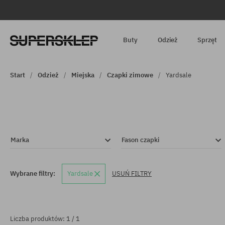
Buty
Odzież
Sprzęt
Start
Odzież
Miejska
Czapki zimowe
Yardsale
Marka
Fason czapki
Wybrane filtry:
Yardsale
USUŃ FILTRY
Liczba produktów: 1 / 1