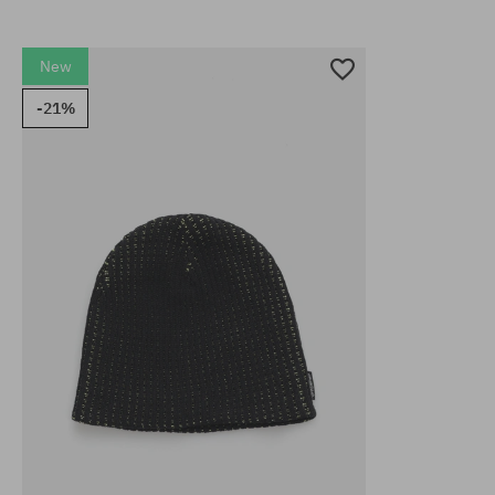
New
-21%