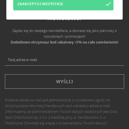
ZAAKCEPTUJ WSZYSTKIE
Newsletter
Zapisz się do naszego newslettera, a dowiesz się jako pierwszy o
nowościach i promocjach!
Dodatkowo otrzymasz kod rabatowy -5% na całe zamówienie!
Twój adres e-mail
WYŚLIJ
Podanie adresu e-mail jest jednoznaczne z wyrażeniem zgody na
otrzymywanie informacji handlowych pod wskazany adres e-mail.
Informujemy, że administratorem Twoich danych osobowych jest Cool
Sport Distribution sp. z o.o. z siedzibą przy ul. Handlowców 2 w
Modlniczce. Dowiedz się więcej o przetwarzaniu Twoich danych.