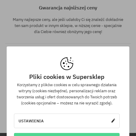
Gwarancja najniższej ceny
Mamy najlepsze ceny, ale jeśli udałoby Ci się znaleźć dokładnie
ten sam produkt w innym sklepie, w niższej cenie - specjalnie
dla Ciebie również obniżymy jego cenę!
Pliki cookies w Supersklep
Korzystamy z plików cookies w celu sprawnego działania
30 dni na zwrot zakupów
witryny (cookies niezbędne), personalizacji reklam oraz
tworzenia usług i ofert dostosowanych do Twoich potrzeb
(cookies opcjonalne – możesz na nie wyrazić zgodę).
Na zwrot zakupionych produktów masz 30 dni licząc od daty
otrzymania przesyłki.
USTAWIENIA