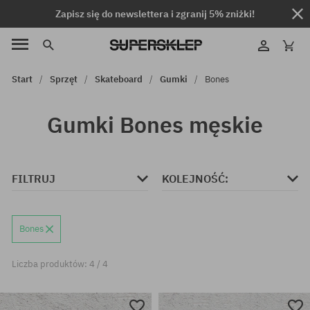
Zapisz się do newslettera i zgranij 5% zniżki!
Start
Sprzęt
Skateboard
Gumki
Bones
Gumki Bones męskie
FILTRUJ
KOLEJNOŚĆ:
Bones
Liczba produktów: 4 / 4