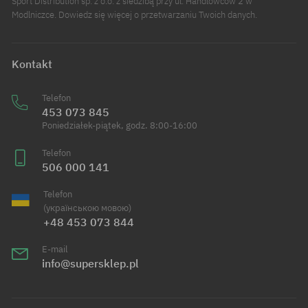
Sport Distribution sp. z o.o. z siedzibą przy ul. Handlowców 2 w
Modlniczce. Dowiedz się więcej o przetwarzaniu Twoich danych.
Kontakt
Telefon
453 073 845
Poniedziałek-piątek, godz. 8:00-16:00
Telefon
506 000 141
Telefon
(українською мовою)
+48 453 073 844
E-mail
info@supersklep.pl