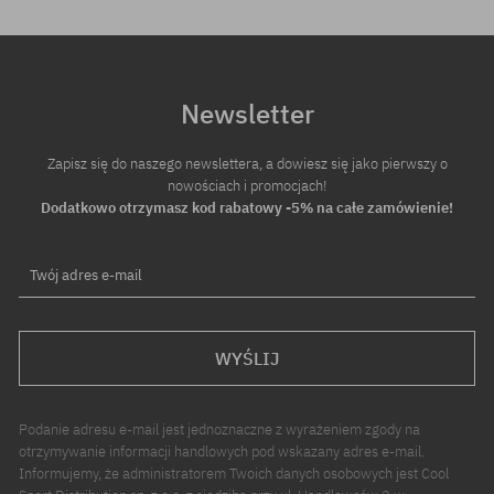
Newsletter
Zapisz się do naszego newslettera, a dowiesz się jako pierwszy o
nowościach i promocjach!
Dodatkowo otrzymasz kod rabatowy -5% na całe zamówienie!
Twój adres e-mail
WYŚLIJ
Podanie adresu e-mail jest jednoznaczne z wyrażeniem zgody na
otrzymywanie informacji handlowych pod wskazany adres e-mail.
Informujemy, że administratorem Twoich danych osobowych jest Cool