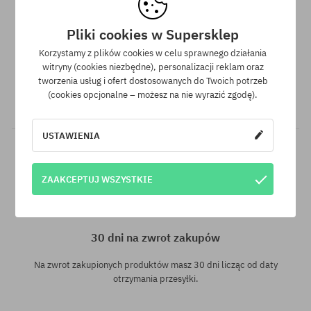
Pliki cookies w Supersklep
Gwarancja najniższej ceny
Korzystamy z plików cookies w celu sprawnego działania
witryny (cookies niezbędne), personalizacji reklam oraz
Mamy najlepsze ceny, ale jeśli udałoby Ci się znaleźć dokładnie
tworzenia usług i ofert dostosowanych do Twoich potrzeb
ten sam produkt w innym sklepie, w niższej cenie - specjalnie
(cookies opcjonalne – możesz na nie wyrazić zgodę).
dla Ciebie również obniżymy jego cenę!
USTAWIENIA
ZAAKCEPTUJ WSZYSTKIE
30 dni na zwrot zakupów
Na zwrot zakupionych produktów masz 30 dni licząc od daty
otrzymania przesyłki.