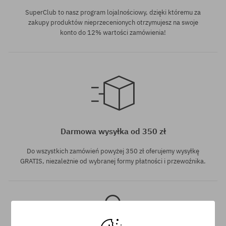
SuperClub to nasz program lojalnościowy, dzięki któremu za
zakupy produktów nieprzecenionych otrzymujesz na swoje
konto do 12% wartości zamówienia!
Dostępne rozmiary:
36-40; 41-46
Darmowa wysyłka od 350 zł
Do wszystkich zamówień powyżej 350 zł oferujemy wysyłkę
GRATIS, niezależnie od wybranej formy płatności i przewoźnika.