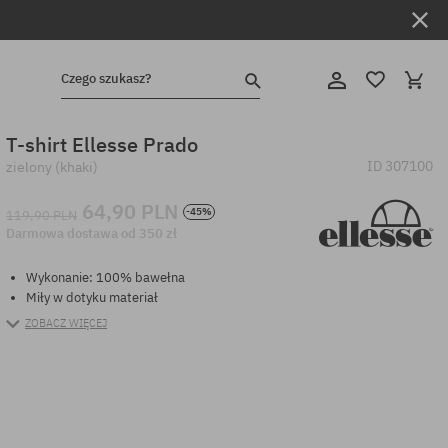
Czego szukasz?
T-shirt Ellesse Prado
ID
307100
zielony (khaki)
64,90 PLN
-45%
119,90 PLN
Darmowa dostawa od 350 zł
Wykonanie: 100% bawełna
Miły w dotyku materiał
ZOBACZ WIĘCEJ