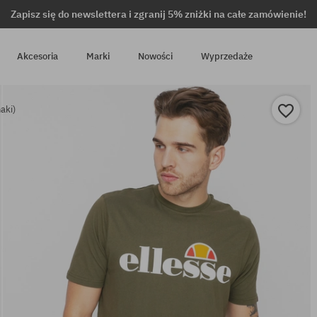
Zapisz się do newslettera i zgranij 5% zniżki na całe zamówienie!
Akcesoria
Marki
Nowości
Wyprzedaże
aki)