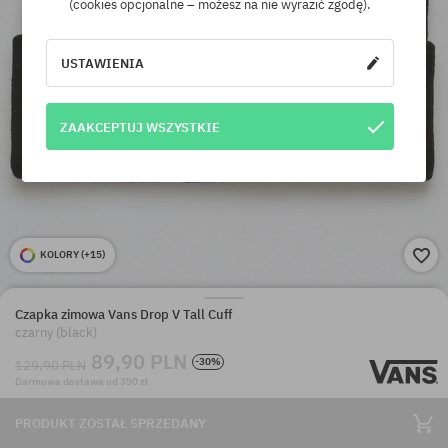
(cookies opcjonalne – możesz na nie wyrazić zgodę).
USTAWIENIA
ZAAKCEPTUJ WSZYSTKIE
KOLORY (
+15
)
Czapka zimowa Vans Drop V Tall Cuff
czarny (black)
89,90 PLN
-30%
129,90 PLN
Darmowa dostawa od 350 zł
PRODUKT ZOSTAŁ SPRZEDANY