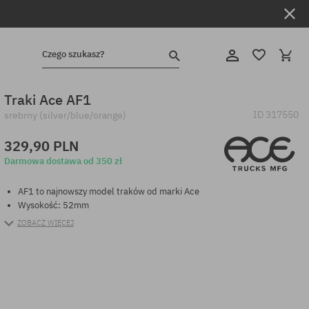
Czego szukasz?
Traki Ace AF1
ID
317550
srebrny (silver/blue/orange)
329,90 PLN
Darmowa dostawa od 350 zł
AF1 to najnowszy model traków od marki Ace
Wysokość: 52mm
ZOBACZ WIĘCEJ