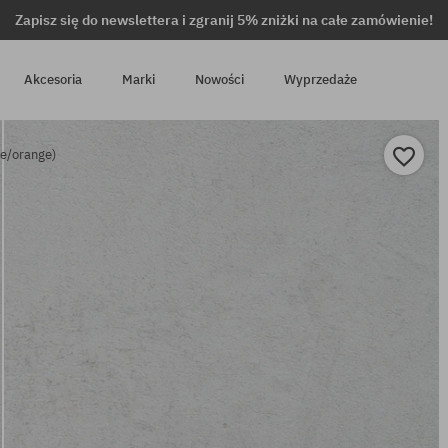
Zapisz się do newslettera i zgranij 5% zniżki na całe zamówienie!
Akcesoria
Marki
Nowości
Wyprzedaże
ue/orange)