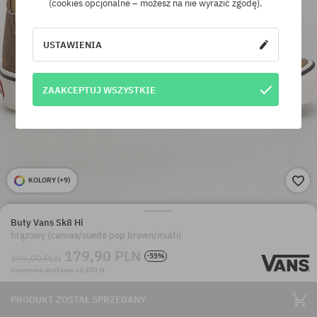
(cookies opcjonalne – możesz na nie wyrazić zgodę).
USTAWIENIA
ZAAKCEPTUJ WSZYSTKIE
KOLORY (
+9
)
Buty Vans Sk8 Hi
brązowy (canvas/suede pop brown/multi)
179,90 PLN
-55%
399,90 PLN
Darmowa dostawa od 350 zł
PRODUKT ZOSTAŁ SPRZEDANY