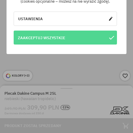
(cookies opcjonalne – możesz na nie wyrazić zgodę).
USTAWIENIA
ZAAKCEPTUJ WSZYSTKIE
KOLORY (
+3
)
Plecak Dakine Campus M 25L
niebieski (hawaiian tropidelic)
309,90 PLN
-11%
349,90 PLN
Darmowa dostawa od 350 zł
PRODUKT ZOSTAŁ SPRZEDANY