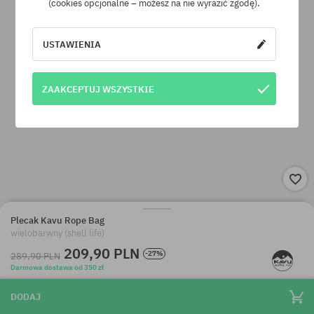
(cookies opcjonalne – możesz na nie wyrazić zgodę).
USTAWIENIA
ZAAKCEPTUJ WSZYSTKIE
Plecak Kavu Rope Bag
wielobarwny (shell life)
209,90 PLN
-27%
289,90 PLN
Darmowa dostawa od 350 zł
DODAJ