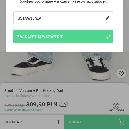
(cookies opcjonalne – możesz na nie wyrazić zgodę).
USTAWIENIA
ZAAKCEPTUJ WSZYSTKIE
Spodnie Volcom V Ent Hockey Dad
niebieski (heavy worn faded)
309,90 PLN
-35%
479,90 PLN
Darmowa dostawa od 350 zł
ROZMIAR
DODAJ