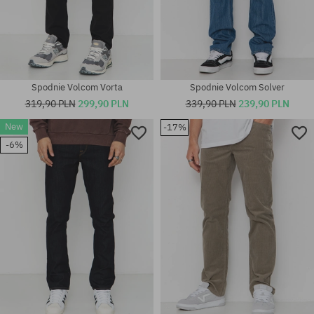
Spodnie Volcom Vorta
Spodnie Volcom Solver
319,90 PLN
299,90 PLN
339,90 PLN
239,90 PLN
Dostępne rozmiary:
New
-17%
Dostępne rozmiary:
30X32; 31X32; 32X32; 32X34;
30X32; 31X32; 32X32; 34X32;
33X32; 33X34; 34X32; 34X34;
-6%
34X34; 36X34
36X34; 38X34