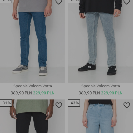
Dostępne rozmiary:
Dostępne rozmiary:
32X32; 32X34
31; 32
Spodnie Volcom Vorta
Spodnie Volcom Vorta
369,90 PLN
229,90 PLN
369,90 PLN
229,90 PLN
-31%
-43%
Dostępne rozmiary:
Dostępne rozmiary:
30X32; 31X32
30; 31; 32; 34