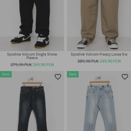
Spodnie Volcom Single Stone
Spodnie Volcom Freazy Loose Ew
Fleece
389,90 PLN
349,90 PLN
279,90 PLN
269,90 PLN
New
New
Dostępne rozmiary:
Dostępne rozmiary:
S; M; L; XL
32