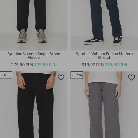
Spodnie Volcom Single Stone
Spodnie Volcom Frickin Modern
Fleece
Stretch
279,90 PLN
179,90 PLN
319,90 PLN
219,90 PLN
-30%
-37%
Dostępne rozmiary:
Dostępne rozmiary:
30X32; 31X32
XS; M