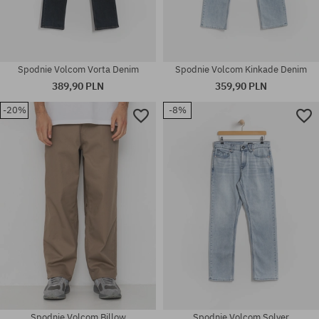
Spodnie Volcom Vorta Denim
Spodnie Volcom Kinkade Denim
389,90 PLN
359,90 PLN
-20%
-8%
Dostępne rozmiary:
Dostępne rozmiary:
XS; S; M; L; XL
S; M; L; XL
Spodnie Volcom Billow
Spodnie Volcom Solver