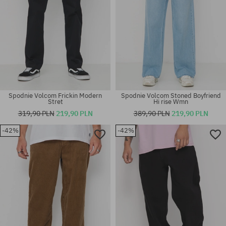
Spodnie Volcom Frickin Modern
Spodnie Volcom Stoned Boyfriend
Stret
Hi rise Wmn
319,90 PLN
219,90 PLN
389,90 PLN
219,90 PLN
-42%
-42%
Dostępne rozmiary:
Dostępne rozmiary:
30X32; 31X32; 32X34; 34X32;
31X32
34X34