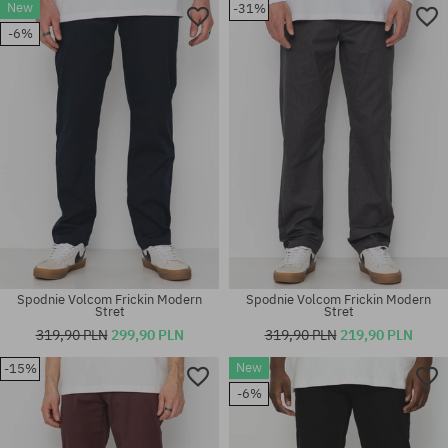
New
-31%
Dostępne rozmiary:
Dostępne rozmiary:
-6%
XS; S; M; L; XL
32X30; 34X34
Spodnie Volcom Frickin Modern
Spodnie Volcom Frickin Modern
Stret
Stret
319,90 PLN
299,90 PLN
319,90 PLN
219,90 PLN
New
-15%
Dostępne rozmiary:
Dostępne rozmiary:
31X32; 32X32; 32X34; 33X32;
-6%
32
33X34; 34X32; 34X34; 36X34