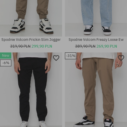
Spodnie Volcom Frickin Slim Jogger
Spodnie Volcom Freazy Loose Ew
319,90 PLN
299,90 PLN
389,90 PLN
269,90 PLN
New
-31%
Dostępne rozmiary:
Dostępne rozmiary:
-6%
30X30
S; M; L