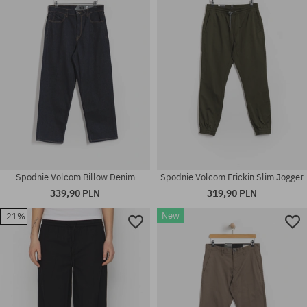
31; 32; 33
32X32
Spodnie Volcom Billow Denim
Spodnie Volcom Frickin Slim Jogger
339,90 PLN
319,90 PLN
New
-21%
Dostępne rozmiary:
Dostępne rozmiary:
S; M; L; XL
30; 31; 32; 33; 34; 36