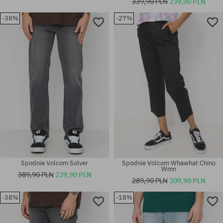
339,90 PLN
239,90 PLN
-38%
-27%
Dostępne rozmiary:
Dostępne rozmiary:
33X34
30; 31; 32; 34
Spodnie Volcom Solver
Spodnie Volcom Whawhat Chino
Wmn
389,90 PLN
239,90 PLN
289,90 PLN
209,90 PLN
-38%
-18%
Dostępne rozmiary:
Dostępne rozmiary:
30X32
30