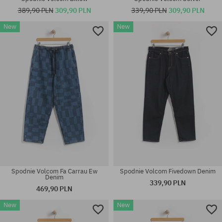
389,90 PLN
309,90 PLN
339,90 PLN
309,90 PLN
New
New
Dostępne rozmiary:
31X32; 32X32; 32X34; 33X34;
Dostępne rozmiary:
34X32; 34X34
31; 32; 33; 34; 36
Spodnie Volcom Fa Carrau Ew
Spodnie Volcom Fivedown Denim
Denim
339,90 PLN
469,90 PLN
New
New
Dostępne rozmiary:
Dostępne rozmiary: