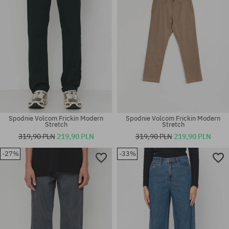
Spodnie Volcom Frickin Modern
Spodnie Volcom Frickin Modern
Stretch
Stretch
319,90 PLN
219,90 PLN
319,90 PLN
219,90 PLN
-27%
-33%
Dostępne rozmiary:
30X32; 32X32; 32X34; 33X34;
Dostępne rozmiary:
34X32; 34X34; 36X34
S; M; L