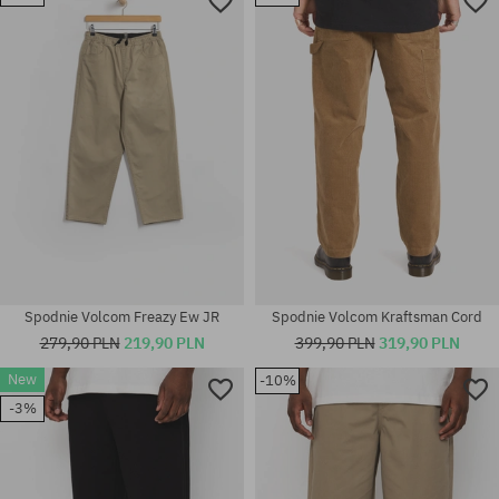
33X32; 33X34; 34X32; 34X34;
Dostępne rozmiary:
36X34
30; 31
Spodnie Volcom Freazy Ew JR
Spodnie Volcom Kraftsman Cord
279,90 PLN
219,90 PLN
399,90 PLN
319,90 PLN
New
-10%
-3%
Dostępne rozmiary:
Dostępne rozmiary:
32
32