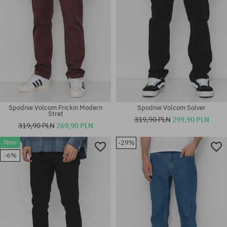
Spodnie Volcom Frickin Modern
Spodnie Volcom Solver
Stret
319,90 PLN
299,90 PLN
319,90 PLN
269,90 PLN
Dostępne rozmiary:
30X32; 31X32; 32X32; 32X34;
New
-29%
33X32; 33X34; 34X32; 34X34;
Dostępne rozmiary:
-6%
36X34
32X32; 33X32; 34X32; 34X34