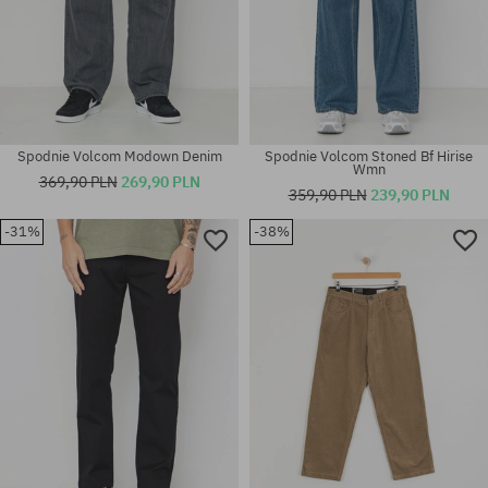
Spodnie Volcom Modown Denim
Spodnie Volcom Stoned Bf Hirise
Wmn
369,90 PLN
269,90 PLN
359,90 PLN
239,90 PLN
-31%
-38%
Dostępne rozmiary:
Dostępne rozmiary:
32X32; 33X32
32X32; 32X34