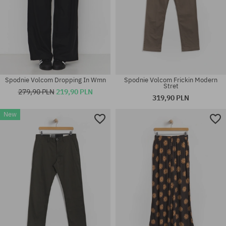
Spodnie Volcom Dropping In Wmn
Spodnie Volcom Frickin Modern
Stret
279,90 PLN
219,90 PLN
319,90 PLN
New
Dostępne rozmiary:
Dostępne rozmiary:
30; 31; 32; 33; 34; 36
M; L; XL