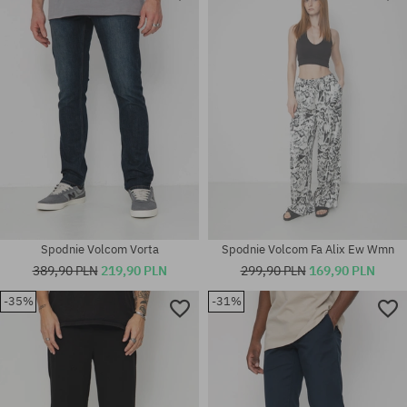
Dostępne rozmiary:
Dostępne rozmiary:
25; 27; 28; 29
33; 36
Spodnie Volcom Vorta
Spodnie Volcom Fa Alix Ew Wmn
389,90 PLN
219,90 PLN
299,90 PLN
169,90 PLN
-35%
-31%
Dostępne rozmiary:
Dostępne rozmiary:
30
29; 30; 31; 32; 34; 36