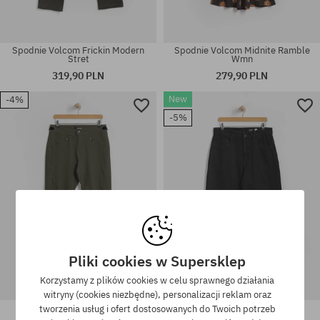
Spodnie Volcom Frickin Modern
Spodnie Volcom Midnite Ramble
Stret
Wmn
319,90 PLN
279,90 PLN
Dostępne rozmiary:
New
-4%
Dostępne rozmiary:
31X32; 33X32; 34X32; 34X34;
-5%
XS; S; M
36X34
Pliki cookies w Supersklep
Korzystamy z plików cookies w celu sprawnego działania
witryny (cookies niezbędne), personalizacji reklam oraz
Spodnie Volcom Trail Ripper
Spodnie Volcom Chillow
tworzenia usług i ofert dostosowanych do Twoich potrzeb