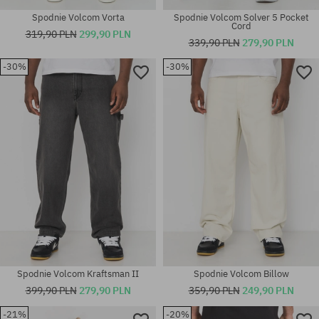
Spodnie Volcom Vorta
Spodnie Volcom Solver 5 Pocket
Cord
319,90 PLN
299,90 PLN
339,90 PLN
279,90 PLN
Dostępne rozmiary:
-30%
-30%
30X32; 31X32; 32X32; 32X34;
33X32; 33X34; 34X32; 34X34;
Dostępne rozmiary:
36X34
32X32; 32X34
Spodnie Volcom Kraftsman II
Spodnie Volcom Billow
399,90 PLN
279,90 PLN
359,90 PLN
249,90 PLN
Dostępne rozmiary:
-21%
-20%
30X32; 31X32; 32X32; 32X34;