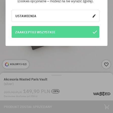
(cookies opcjonalne – możesz na nie wyrazić zgodę).
USTAWIENIA
ZAAKCEPTUJ WSZYSTKIE
KOLORY (
+12
)
Akcesoria Wasted Paris Vault
(silver)
149,90 PLN
-28%
209,90 PLN
Darmowa dostawa od 350 zł
PRODUKT ZOSTAŁ SPRZEDANY