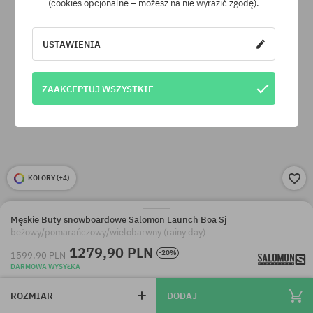
(cookies opcjonalne – możesz na nie wyrazić zgodę).
USTAWIENIA
ZAAKCEPTUJ WSZYSTKIE
KOLORY (
+4
)
Męskie Buty snowboardowe Salomon Launch Boa Sj
beżowy/pomarańczowy/wielobarwny (rainy day)
1279,90 PLN
-20%
1599,90 PLN
DARMOWA WYSYŁKA
ROZMIAR
DODAJ