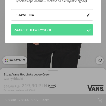
(cookies opcjonalne – możesz na nie wyrazić zgodę).
USTAWIENIA
ZAAKCEPTUJ WSZYSTKIE
KOLORY (
+15
)
Bluza Vans Hot Links Loose Crew
czarny (black)
219,90 PLN
-26%
299,90 PLN
Darmowa dostawa od 350 zł
PRODUKT ZOSTAŁ SPRZEDANY