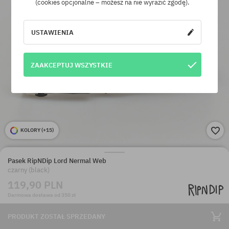
(cookies opcjonalne – możesz na nie wyrazić zgodę).
USTAWIENIA
ZAAKCEPTUJ WSZYSTKIE
KOLORY (
+15
)
Pasek RipNDip Lord Nermal Web
czarny (black)
119,90 PLN
Darmowa dostawa od 350 zł
PRODUKT ZOSTAŁ SPRZEDANY