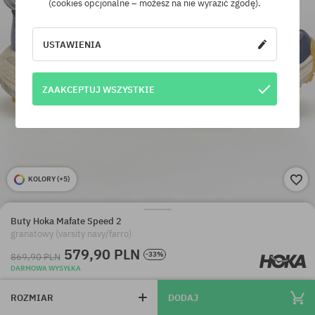
(cookies opcjonalne – możesz na nie wyrazić zgodę).
USTAWIENIA
ZAAKCEPTUJ WSZYSTKIE
KOLORY (
+5
)
Buty Hoka Mafate Speed 2
granatowy (varsity navy/farro)
579,90 PLN
-33%
869,90 PLN
DARMOWA WYSYŁKA
ROZMIAR
DODAJ