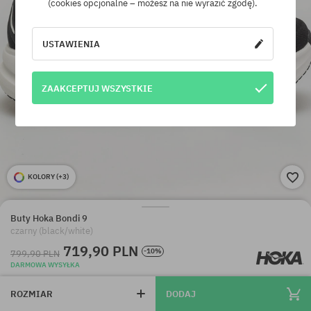
(cookies opcjonalne – możesz na nie wyrazić zgodę).
USTAWIENIA
ZAAKCEPTUJ WSZYSTKIE
KOLORY (
+3
)
Buty Hoka Bondi 9
czarny (black/white)
719,90 PLN
-10%
799,90 PLN
DARMOWA WYSYŁKA
ROZMIAR
DODAJ