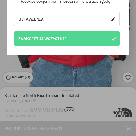
(cookies opcjonalne – możesz na nie wyrazić zgodę).
USTAWIENIA
ZAAKCEPTUJ WSZYSTKIE
KOLORY (
+2
)
Kurtka The North Face Limbara Insulated
czerwony (tnf red)
699,90 PLN
-36%
1099,90 PLN
DARMOWA WYSYŁKA
PRODUKT ZOSTAŁ SPRZEDANY