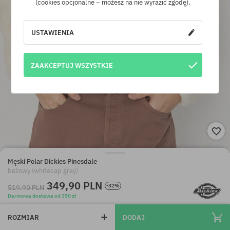
(cookies opcjonalne – możesz na nie wyrazić zgodę).
USTAWIENIA
ZAAKCEPTUJ WSZYSTKIE
Męski Polar Dickies Pinesdale
beżowy (whitecap gray)
349,90 PLN
-32%
519,90 PLN
Darmowa dostawa od 350 zł
ROZMIAR
DODAJ