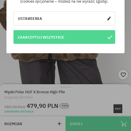
(cookies opcjonalne – możesz na nie wyrazić zgodę).
USTAWIENIA
ZAAKCEPTUJ WSZYSTKIE
Męski Polar HUF X Bronze High Pile
brązowy (brown)
479,90 PLN
-51%
989,90 PLN
DARMOWA WYSYŁKA
ROZMIAR
DODAJ