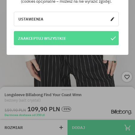
(cookies opcjonalne – możesz na nie wyrazić zgodę).
USTAWIENIA
ZAAKCEPTUJ WSZYSTKIE
Longsleeve Billabong Find Your Coast Wmn
beżowy (salt crystal)
109,90 PLN
-31%
159,90 PLN
Darmowa dostawa od 350 zł
ROZMIAR
DODAJ