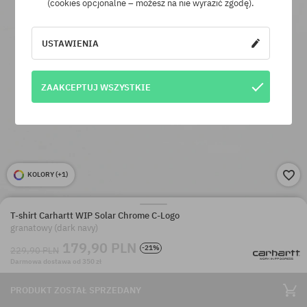
(cookies opcjonalne – możesz na nie wyrazić zgodę).
USTAWIENIA
ZAAKCEPTUJ WSZYSTKIE
KOLORY (
+1
)
T-shirt Carhartt WIP Solar Chrome C-Logo
granatowy (dark navy)
179,90 PLN
-21%
229,90 PLN
Darmowa dostawa od 350 zł
PRODUKT ZOSTAŁ SPRZEDANY