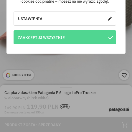
(cookies opcjonalne – możesz na nie wyrazić zgodę).
USTAWIENIA
ZAAKCEPTUJ WSZYSTKIE
KOLORY (
+15
)
Czapka z daszkiem Patagonia P 6 Logo LoPro Trucker
wielobarwny (birch white)
119,90 PLN
-29%
169,90 PLN
Darmowa dostawa od 350 zł
PRODUKT ZOSTAŁ SPRZEDANY