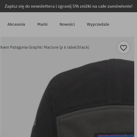
Zapisz się do newslettera i zgranij 5% zniżki na całe zamówienie!
Akcesoria
Marki
Nowości
Wyprzedaże
kiem Patagonia Graphic Maclure (p 6 label/black)