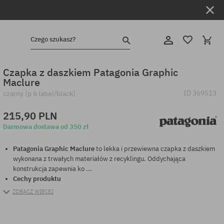
Czego szukasz?
Czapka z daszkiem Patagonia Graphic
Maclure
ID
369513
czarny (p 6 label/black)
215,90 PLN
Darmowa dostawa od 350 zł
Patagonia Graphic Maclure
to lekka i przewiewna czapka z daszkiem
wykonana z trwałych materiałów z recyklingu. Oddychająca
konstrukcja zapewnia ko ...
Cechy produktu
ZOBACZ WIĘCEJ