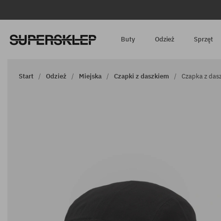
Buty
Odzież
Sprzęt
Start
Odzież
Miejska
Czapki z daszkiem
Czapka z dasz