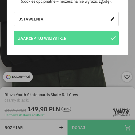
(cookies opcjonalne – możesz na nie wyrazić zgodę).
USTAWIENIA
ZAAKCEPTUJ WSZYSTKIE
KOLORY (
+2
)
Bluza Youth Skateboards Skate Rat Crew
czarny (black)
149,90 PLN
-40%
249,90 PLN
Darmowa dostawa od 350 zł
ROZMIAR
DODAJ