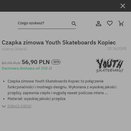
Czego szukasz?
Czapka zimowa Youth Skateboards Kopiec
ID
362088
czarny (black)
56,90 PLN
-36%
89,90 PLN
Darmowa dostawa od 350 zł
Czapka zimowa Youth Skateboards Kopiec to połączenie
funkcjonalności i modnego designu. Wykonana z wysokiej jakości
przędzy, zapewnia ciepło i wygodę nawet podczas intens ...
Materiał: wysokiej jakości przędza
ZOBACZ WIĘCEJ