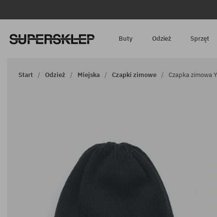
Buty
Odzież
Sprzęt
Start
Odzież
Miejska
Czapki zimowe
Czapka zimowa Y