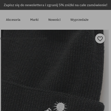
Zapisz się do newslettera i zgranij 5% zniżki na całe zamówienie!
Akcesoria
Marki
Nowości
Wyprzedaże
outh Skateboards Kopiec (black)