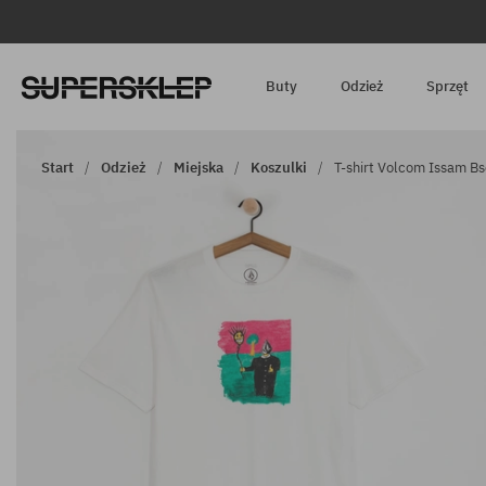
Buty
Odzież
Sprzęt
Start
Odzież
Miejska
Koszulki
T-shirt Volcom Issam Bs