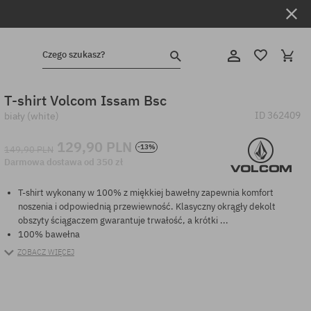
Czego szukasz?
T-shirt Volcom Issam Bsc
ID
362409
biały (white)
129,90 PLN
-13%
149,90 PLN
Darmowa dostawa od 350 zł
T-shirt wykonany w 100% z miękkiej bawełny zapewnia komfort
noszenia i odpowiednią przewiewność. Klasyczny okrągły dekolt
obszyty ściągaczem gwarantuje trwałość, a krótki ...
100% bawełna
ZOBACZ WIĘCEJ