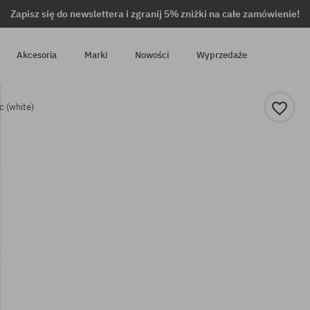
Zapisz się do newslettera i zgranij 5% zniżki na całe zamówienie!
Akcesoria
Marki
Nowości
Wyprzedaże
c (white)