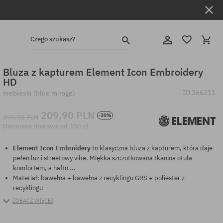
Czego szukasz?
Bluza z kapturem Element Icon Embroidery
HD
ID
366211
niebieski (blue mirage)
209,90 PLN
-30%
299,90 PLN
Darmowa dostawa od 350 zł
Element Icon Embroidery
to klasyczna bluza z kapturem, która daje
pełen luz i streetowy vibe. Miękka szczotkowana tkanina otula
komfortem, a hafto ...
Materiał: bawełna + bawełna z recyklingu GRS + poliester z
recyklingu
ZOBACZ WIĘCEJ