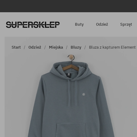
Buty
Odzież
Sprzęt
Start
Odzież
Miejska
Bluzy
Bluza z kapturem Element 