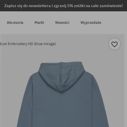
Zapisz się do newslettera i zgranij 5% zniżki na całe zamówienie!
Akcesoria
Marki
Nowości
Wyprzedaże
Icon Embroidery HD (blue mirage)