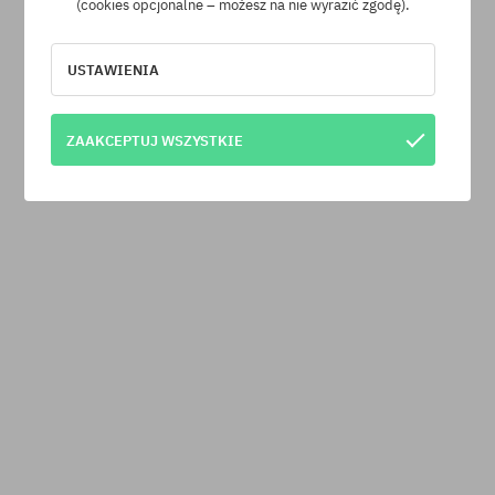
(cookies opcjonalne – możesz na nie wyrazić zgodę).
USTAWIENIA
ZAAKCEPTUJ WSZYSTKIE
KOLORY (
+1
)
Skarpetki Stance Origin 3 Pack Quarter
biały (white)
63,90 PLN
-20%
79,90 PLN
Darmowa dostawa od 350 zł
PRODUKT ZOSTAŁ SPRZEDANY