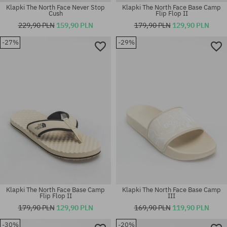
Klapki The North Face Never Stop
Klapki The North Face Base Camp
Cush
Flip Flop II
229,90 PLN
159,90 PLN
179,90 PLN
129,90 PLN
-27%
-29%
Dostępne rozmiary:
Dostępne rozmiary:
42; 43
44.5; 45.5
Klapki The North Face Base Camp
Klapki The North Face Base Camp
Flip Flop II
III
179,90 PLN
129,90 PLN
169,90 PLN
119,90 PLN
-30%
-20%