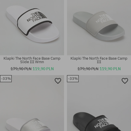
Klapki The North Face Base Camp
Klapki The North Face Base Camp
Slide III Wmn
III
179,90 PLN
119,90 PLN
179,90 PLN
119,90 PLN
-33%
-33%
Dostępne rozmiary:
Dostępne rozmiary:
40.5; 42; 43; 44.5; 45.5
39