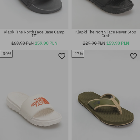
Klapki The North Face Base Camp
Klapki The North Face Never Stop
III
Cush
169,90 PLN
159,90 PLN
229,90 PLN
159,90 PLN
-30%
-27%
Dostępne rozmiary:
Dostępne rozmiary:
40.5; 42; 44.5
40.5; 42; 44.5; 47