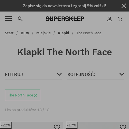
Zapisz się do newslettera i zgranij 5% zniżki!
Start
Buty
Miejskie
Klapki
The North Face
Klapki The North Face
FILTRUJ
KOLEJNOŚĆ:
The North Face
Liczba produktów: 18 / 18
-22%
-17%