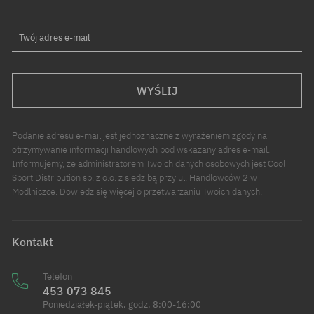
Twój adres e-mail
WYŚLIJ
Podanie adresu e-mail jest jednoznaczne z wyrażeniem zgody na
otrzymywanie informacji handlowych pod wskazany adres e-mail.
Informujemy, że administratorem Twoich danych osobowych jest Cool
Sport Distribution sp. z o.o. z siedzibą przy ul. Handlowców 2 w
Modlniczce. Dowiedz się więcej o przetwarzaniu Twoich danych.
Kontakt
Telefon
453 073 845
Poniedziałek-piątek, godz. 8:00-16:00