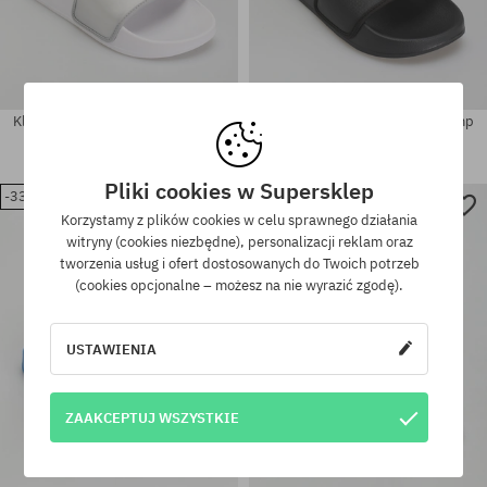
Klapki The North Face Base Camp
Klapki The North Face Base Camp
III Metallic Wmn
Slide III Wmn
179,90 PLN
119,90 PLN
179,90 PLN
119,90 PLN
Pliki cookies w Supersklep
-33%
-33%
Dostępne rozmiary:
Dostępne rozmiary:
Korzystamy z plików cookies w celu sprawnego działania
36
40.5
witryny (cookies niezbędne), personalizacji reklam oraz
tworzenia usług i ofert dostosowanych do Twoich potrzeb
(cookies opcjonalne – możesz na nie wyrazić zgodę).
USTAWIENIA
ZAAKCEPTUJ WSZYSTKIE