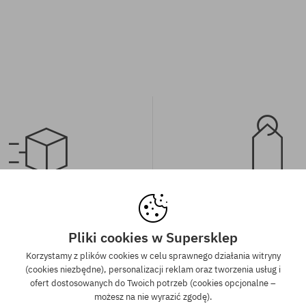
wa wysyłka od 350 zł
Gwarancja najniższe
kich zamówień powyżej 350 zł
Mamy najlepsze ceny, ale jeśli u
Pliki cookies w Supersklep
wysyłkę GRATIS, niezależnie od
znaleźć dokładnie ten sam pro
Korzystamy z plików cookies w celu sprawnego działania witryny
ormy płatności i przewoźnika.
sklepie, w niższej cenie - specjal
(cookies niezbędne), personalizacji reklam oraz tworzenia usług i
również obniżymy jego 
ofert dostosowanych do Twoich potrzeb (cookies opcjonalne –
możesz na nie wyrazić zgodę).