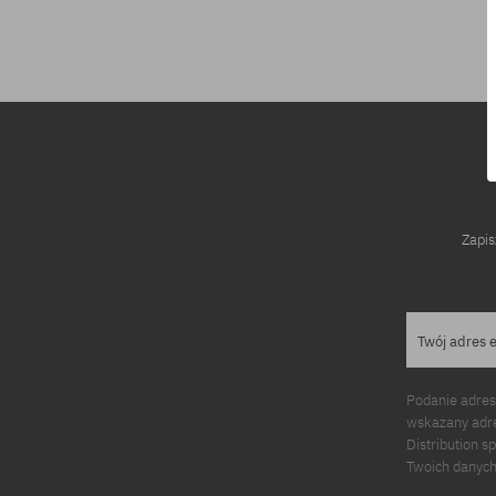
Dostępne rozmiary:
43
Zapis
Twój adres 
Podanie adres
wskazany adre
Distribution s
Twoich danych