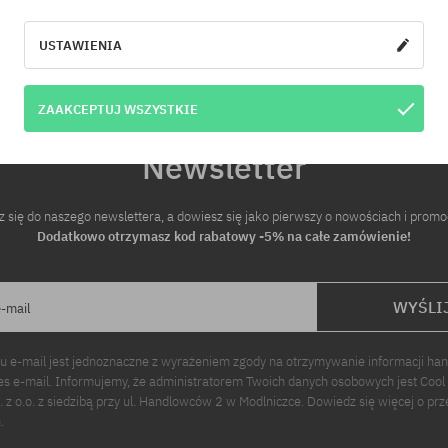
USTAWIENIA
ZAAKCEPTUJ WSZYSTKIE
Newsletter
z się do naszego newslettera, a dowiesz się jako pierwszy o nowościach i promo
Dodatkowo otrzymasz kod rabatowy -5% na całe zamówienie!
WYŚLI
e-mail
u e-mail jest jednoznaczne z wyrażeniem zgody na otrzymywanie informacji ha
s e-mail. Informujemy, że administratorem Twoich danych osobowych jest Cool
p. z o.o. z siedzibą przy ul. Handlowców 2 w Modlniczce. Dowiedz się więcej o pr
.