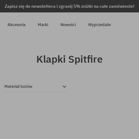
Zapisz się do newslettera i zgranij 5% zniżki na całe zamówienie!
Akcesoria
Marki
Nowości
Wyprzedaże
Klapki Spitfire
Materiał butów