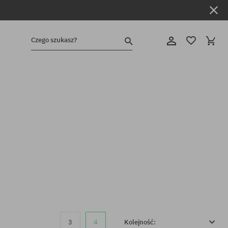
Czego szukasz?
3
4
Kolejność: