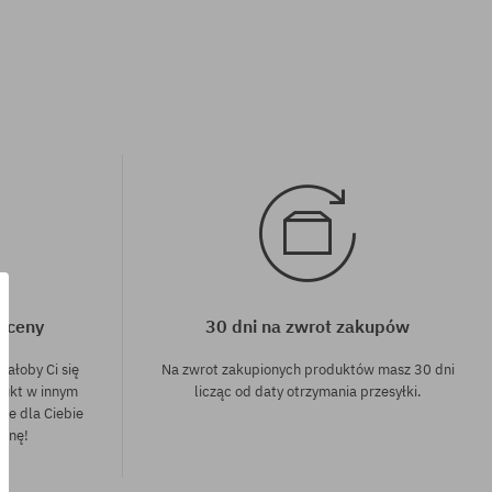
j ceny
30 dni na zwrot zakupów
dałoby Ci się
Na zwrot zakupionych produktów masz 30 dni
dukt w innym
licząc od daty otrzymania przesyłki.
nie dla Ciebie
cenę!