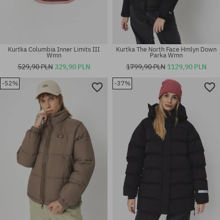
Kurtka Columbia Inner Limits III
Kurtka The North Face Hmlyn Down
Wmn
Parka Wmn
529,90 PLN
329,90 PLN
1799,90 PLN
1129,90 PLN
-52%
-37%
Dostępne rozmiary:
Dostępne rozmiary:
XS
M; L; XL