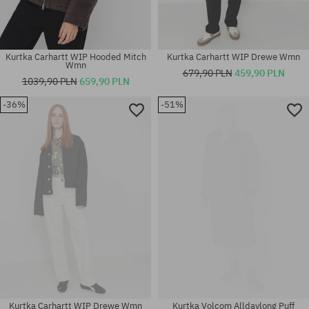
Kurtka Carhartt WIP Hooded Mitch
Kurtka Carhartt WIP Drewe Wmn
Wmn
679,90 PLN
459,90 PLN
1039,90 PLN
659,90 PLN
-36%
-51%
Dostępne rozmiary:
Dostępne rozmiary:
S; M
S
Kurtka Carhartt WIP Drewe Wmn
Kurtka Volcom Alldaylong Puff