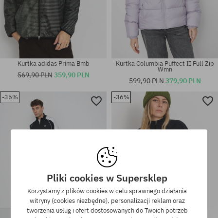
Kurtka adidas Prima Bmb
Kurtka Columbia Puffect II Full Zip
Wmn
569,90 PLN
359,90 PLN
599,90 PLN
379,90 PLN
-36%
-36%
Dostępne rozmiary:
Dostępne rozmiary:
XS
XS; S; M
Pliki cookies w Supersklep
Korzystamy z plików cookies w celu sprawnego działania
witryny (cookies niezbędne), personalizacji reklam oraz
tworzenia usług i ofert dostosowanych do Twoich potrzeb