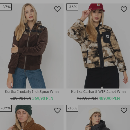
-37%
-36%
Dostępne rozmiary:
Dostępne rozmiary:
M; L; XL
S; M
Kurtka Iriedaily Indi Spice Wmn
Kurtka Carhartt WIP Janet Wmn
589,90 PLN
369,90 PLN
769,90 PLN
489,90 PLN
-37%
-36%
Dostępne rozmiary:
Dostępne rozmiary:
XS
XS