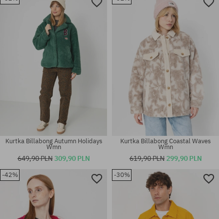
Dostępne rozmiary:
Dostępne rozmiary:
M
XS
Kurtka Billabong Autumn Holidays
Kurtka Billabong Coastal Waves
Wmn
Wmn
649,90 PLN
309,90 PLN
619,90 PLN
299,90 PLN
-42%
-30%
Dostępne rozmiary:
Dostępne rozmiary:
XS
XS; S