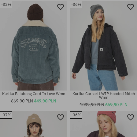
-32%
-36%
Dostępne rozmiary:
Dostępne rozmiary:
XS; S; M
XS; S
Kurtka Billabong Cord In Love Wmn
Kurtka Carhartt WIP Hooded Mitch
Wmn
669,90 PLN
449,90 PLN
1039,90 PLN
659,90 PLN
-37%
-36%
Dostępne rozmiary:
Dostępne rozmiary:
M
S