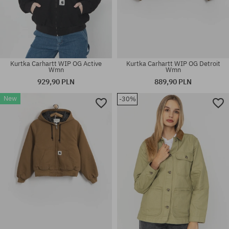
Kurtka Carhartt WIP OG Active
Kurtka Carhartt WIP OG Detroit
Wmn
Wmn
929,90 PLN
889,90 PLN
New
-30%
Dostępne rozmiary:
Dostępne rozmiary:
XS; S; M
S; M