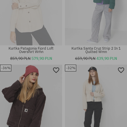
Kurtka Patagonia Fjord Loft
Kurtka Santa Cruz Strip 2 In 1
Overshirt Wmn
Quilted Wmn
859,90 PLN
579,90 PLN
659,90 PLN
439,90 PLN
-36%
-32%
Dostępne rozmiary:
Dostępne rozmiary:
S
XS; S; M