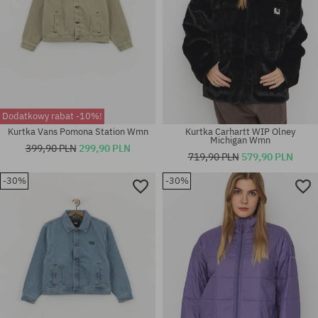
Dodatkowy rabat -10%!
Kurtka Vans Pomona Station Wmn
Kurtka Carhartt WIP Olney
Michigan Wmn
399,90 PLN
299,90 PLN
719,90 PLN
579,90 PLN
-30%
-30%
Dostępne rozmiary:
Dostępne rozmiary:
XL
XS