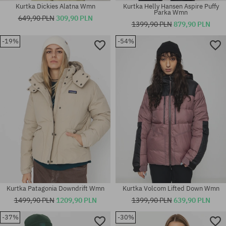
Kurtka Dickies Alatna Wmn
Kurtka Helly Hansen Aspire Puffy
Parka Wmn
649,90 PLN
309,90 PLN
1399,90 PLN
879,90 PLN
-19%
-54%
Dostępne rozmiary:
Dostępne rozmiary:
S
XS; S; M
Kurtka Patagonia Downdrift Wmn
Kurtka Volcom Lifted Down Wmn
1499,90 PLN
1209,90 PLN
1399,90 PLN
639,90 PLN
-37%
-30%