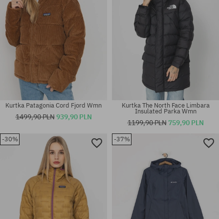
Kurtka Patagonia Cord Fjord Wmn
Kurtka The North Face Limbara
Insulated Parka Wmn
1499,90 PLN
939,90 PLN
1199,90 PLN
759,90 PLN
-30%
-37%
Dostępne rozmiary:
Dostępne rozmiary:
XS; S; M
M