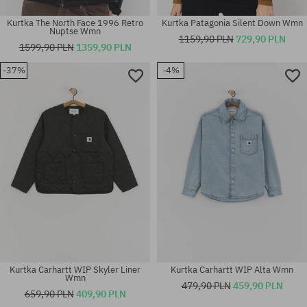
Kurtka The North Face 1996 Retro
Kurtka Patagonia Silent Down Wmn
Nuptse Wmn
1159,90 PLN
729,90 PLN
1599,90 PLN
1359,90 PLN
-37%
-4%
Dostępne rozmiary:
Dostępne rozmiary:
XS; S; M
XS; S; M
Kurtka Carhartt WIP Skyler Liner
Kurtka Carhartt WIP Alta Wmn
Wmn
479,90 PLN
459,90 PLN
659,90 PLN
409,90 PLN