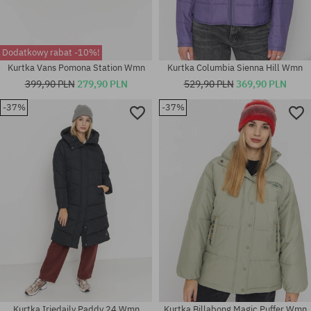
Dodatkowy rabat -10%!
Kurtka Vans Pomona Station Wmn
Kurtka Columbia Sienna Hill Wmn
399,90 PLN
279,90 PLN
529,90 PLN
369,90 PLN
-37%
-37%
Dostępne rozmiary:
Dostępne rozmiary:
S; M
XS
Kurtka Iriedaily Paddy 24 Wmn
Kurtka Billabong Magic Puffer Wmn