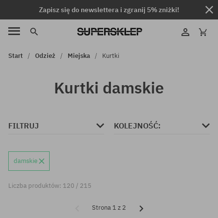
Zapisz się do newslettera i zgranij 5% zniżki!
Start
Odzież
Miejska
Kurtki
Kurtki damskie
FILTRUJ
KOLEJNOŚĆ:
damskie
Liczba produktów: 120 / 215
Strona 1 z 2