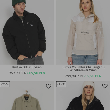
Dostępne rozmiary:
Dostępne rozmiary:
XS
XS; S
Kurtka OBEY Elysian
Kurtka Columbia Challenger II
Windbreaker Wmn
969,90 PLN
609,90 PLN
299,90 PLN
209,90 PLN
-25%
-19%
Dostępne rozmiary:
Dostępne rozmiary:
XS
S; M; L; XL