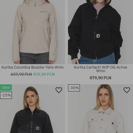
Kurtka Columbia Boulder Falls Wmn
Kurtka Carhartt WIP OG Active
Wmn
659,90 PLN
459,90 PLN
879,90 PLN
New
-30%
Dostępne rozmiary:
Dostępne rozmiary:
-15%
XS; S; M
S; M; L