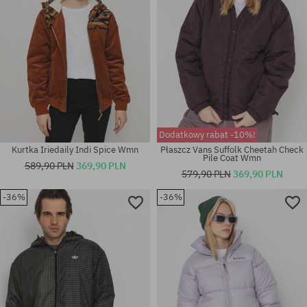
Dodatkowy rabat -10%!
Kurtka Iriedaily Indi Spice Wmn
Płaszcz Vans Suffolk Cheetah Check
Pile Coat Wmn
589,90 PLN
369,90 PLN
579,90 PLN
369,90 PLN
-36%
-36%
Dostępne rozmiary:
Dostępne rozmiary:
XS; S; M
S; M