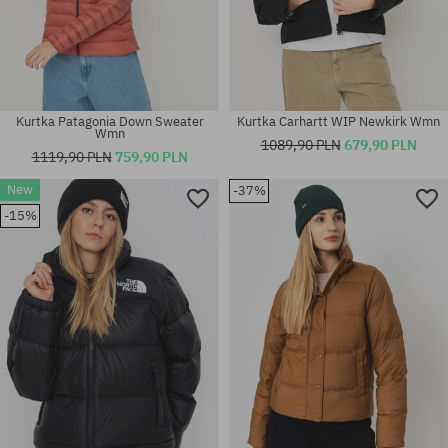
Kurtka Patagonia Down Sweater
Kurtka Carhartt WIP Newkirk Wmn
Wmn
1089,90 PLN
679,90 PLN
1119,90 PLN
759,90 PLN
New
-37%
Dostępne rozmiary:
Dostępne rozmiary:
-15%
L; XL
XS; S; M