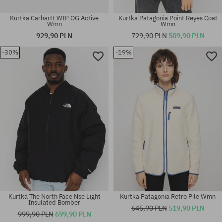
Kurtka Carhartt WIP OG Active
Kurtka Patagonia Point Reyes Coat
Wmn
Wmn
929,90 PLN
729,90 PLN
509,90 PLN
-30%
-19%
Dostępne rozmiary:
Dostępne rozmiary:
XS; S; M; L
XS; S; M
Kurtka The North Face Nse Light
Kurtka Patagonia Retro Pile Wmn
Insulated Bomber
645,90 PLN
519,90 PLN
999,90 PLN
699,90 PLN