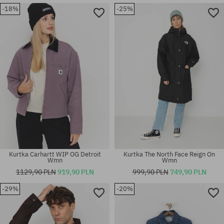
-18%
-25%
Dostępne rozmiary:
Dostępne rozmiary:
XS; S; M
XS; S; M
Kurtka Carhartt WIP OG Detroit
Kurtka The North Face Reign On
Wmn
Wmn
1129,90 PLN
919,90 PLN
999,90 PLN
749,90 PLN
-29%
-20%
Dostępne rozmiary:
Dostępne rozmiary:
M; L; XL
M