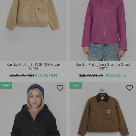
Kurtka Carhartt WIP OG Arcan
Kurtka Patagonia Granite Crest
Wmn
Wmn
1029,90 PLN
979,90 PLN
1289,90 PLN
899,90 PLN
New
New
Dostępne rozmiary:
Dostępne rozmiary:
XS; S; M
S; M