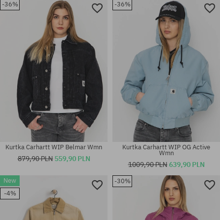
-36%
-36%
Dostępne rozmiary:
Dostępne rozmiary:
S; M
XS; S; M; L
Kurtka Carhartt WIP Belmar Wmn
Kurtka Carhartt WIP OG Active
Wmn
879,90 PLN
559,90 PLN
1009,90 PLN
639,90 PLN
New
-30%
Dostępne rozmiary:
Dostępne rozmiary:
-4%
XS; S; M; L
XS; S; M