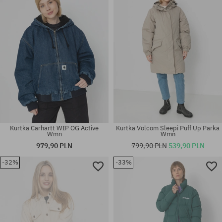
S; M
XS; S; M
Kurtka Carhartt WIP OG Active
Kurtka Volcom Sleepi Puff Up Parka
Wmn
Wmn
979,90 PLN
799,90 PLN
539,90 PLN
-32%
-33%
Dostępne rozmiary:
Dostępne rozmiary:
M
S; M