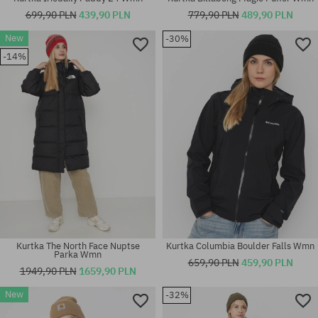
699,90 PLN
439,90 PLN
779,90 PLN
489,90 PLN
New
-30%
-14%
Dostępne rozmiary:
Dostępne rozmiary:
XS; S; M
XS; S
Kurtka The North Face Nuptse
Kurtka Columbia Boulder Falls Wmn
Parka Wmn
659,90 PLN
459,90 PLN
1949,90 PLN
1659,90 PLN
New
-32%
Dostępne rozmiary:
Dostępne rozmiary: