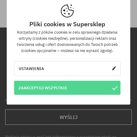
otrzymania przesyłki.
Pliki cookies w Supersklep
Korzystamy z plików cookies w celu sprawnego działania
witryny (cookies niezbędne), personalizacji reklam oraz
tworzenia usług i ofert dostosowanych do Twoich potrzeb
Newsletter
(cookies opcjonalne – możesz na nie wyrazić zgodę).
Zapisz się do naszego newslettera, a dowiesz się jako pierwszy o
USTAWIENIA
nowościach i promocjach!
Dodatkowo otrzymasz kod rabatowy -5% na całe zamówienie!
ZAAKCEPTUJ WSZYSTKIE
Twój adres e-mail
WYŚLIJ
Podanie adresu e-mail jest jednoznaczne z wyrażeniem zgody na