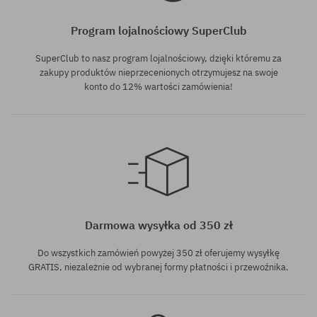
Program lojalnościowy SuperClub
SuperClub to nasz program lojalnościowy, dzięki któremu za
zakupy produktów nieprzecenionych otrzymujesz na swoje
konto do 12% wartości zamówienia!
Dostępne rozmiary:
Dostępne rozmiary:
L; XL
S; M; L
Darmowa wysyłka od 350 zł
Do wszystkich zamówień powyżej 350 zł oferujemy wysyłkę
GRATIS, niezależnie od wybranej formy płatności i przewoźnika.