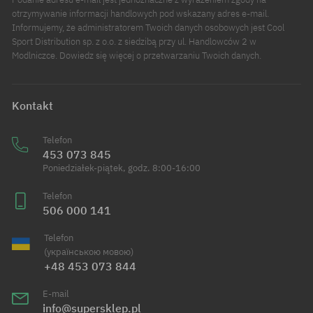
otrzymywanie informacji handlowych pod wskazany adres e-mail.
Informujemy, że administratorem Twoich danych osobowych jest Cool
Sport Distribution sp. z o.o. z siedzibą przy ul. Handlowców 2 w
Modlniczce. Dowiedz się więcej o przetwarzaniu Twoich danych.
Kontakt
Telefon
453 073 845
Poniedziałek-piątek, godz. 8:00-16:00
Telefon
506 000 141
Telefon
(українською мовою)
+48 453 073 844
E-mail
info@supersklep.pl