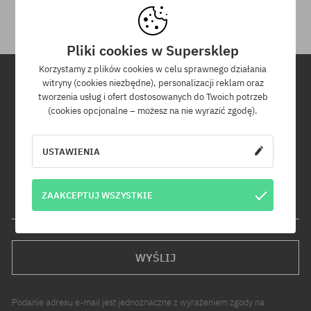
Pliki cookies w Supersklep
Korzystamy z plików cookies w celu sprawnego działania
witryny (cookies niezbędne), personalizacji reklam oraz
tworzenia usług i ofert dostosowanych do Twoich potrzeb
Newsletter
(cookies opcjonalne – możesz na nie wyrazić zgodę).
Zapisz się do naszego newslettera, a dowiesz się jako pierwszy o
nowościach i promocjach!
USTAWIENIA
Dodatkowo otrzymasz kod rabatowy -5% na całe zamówienie!
ZAAKCEPTUJ WSZYSTKIE
Twój adres e-mail
WYŚLIJ
Podanie adresu e-mail jest jednoznaczne z wyrażeniem zgody na