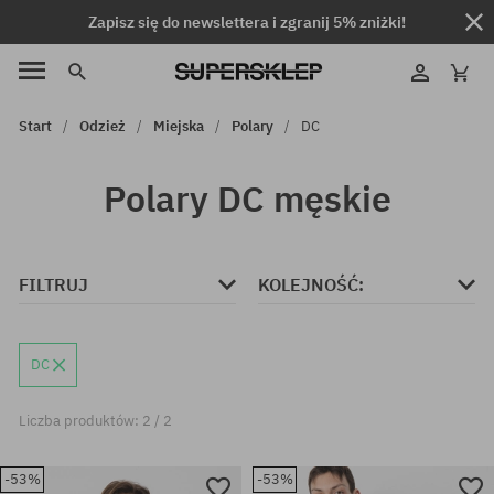
Zapisz się do newslettera i zgranij 5% zniżki!
Start
Odzież
Miejska
Polary
DC
Polary DC męskie
FILTRUJ
KOLEJNOŚĆ:
DC
Liczba produktów: 2 / 2
-53%
-53%