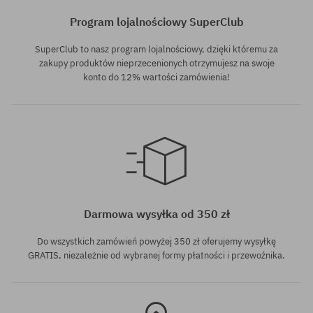
Program lojalnościowy SuperClub
SuperClub to nasz program lojalnościowy, dzięki któremu za
zakupy produktów nieprzecenionych otrzymujesz na swoje
konto do 12% wartości zamówienia!
Dostępne rozmiary:
Dostępne rozmiary:
M; L; XL
M; L; XL
Darmowa wysyłka od 350 zł
Do wszystkich zamówień powyżej 350 zł oferujemy wysyłkę
GRATIS, niezależnie od wybranej formy płatności i przewoźnika.