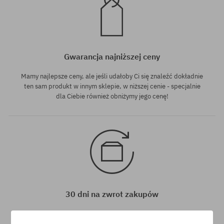
Gwarancja najniższej ceny
Mamy najlepsze ceny, ale jeśli udałoby Ci się znaleźć dokładnie
ten sam produkt w innym sklepie, w niższej cenie - specjalnie
dla Ciebie również obniżymy jego cenę!
30 dni na zwrot zakupów
Na zwrot zakupionych produktów masz 30 dni licząc od daty
otrzymania przesyłki.