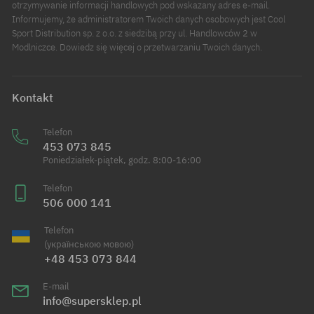
otrzymywanie informacji handlowych pod wskazany adres e-mail.
Informujemy, że administratorem Twoich danych osobowych jest Cool
Sport Distribution sp. z o.o. z siedzibą przy ul. Handlowców 2 w
Modlniczce. Dowiedz się więcej o przetwarzaniu Twoich danych.
Kontakt
Telefon
453 073 845
Poniedziałek-piątek, godz. 8:00-16:00
Telefon
506 000 141
Telefon
(українською мовою)
+48 453 073 844
E-mail
info@supersklep.pl