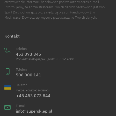
otrzymywanie informacji handlowych pod wskazany adres e-mail.
Informujemy, że administratorem Twoich danych osobowych jest Cool
Sport Distribution sp. z o.o. z siedzibą przy ul. Handlowców 2 w
Modlniczce. Dowiedz się więcej o przetwarzaniu Twoich danych.
Kontakt
Telefon
453 073 845
Poniedziałek-piątek, godz. 8:00-16:00
Telefon
506 000 141
Telefon
(українською мовою)
+48 453 073 844
E-mail
info@supersklep.pl