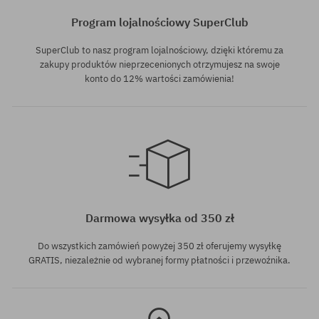
Program lojalnościowy SuperClub
SuperClub to nasz program lojalnościowy, dzięki któremu za
zakupy produktów nieprzecenionych otrzymujesz na swoje
konto do 12% wartości zamówienia!
Dostępne rozmiary:
Dostępne rozmiary:
M; L; XL
M; L; XL
Darmowa wysyłka od 350 zł
Do wszystkich zamówień powyżej 350 zł oferujemy wysyłkę
GRATIS, niezależnie od wybranej formy płatności i przewoźnika.