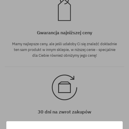
Gwarancja najniższej ceny
Mamy najlepsze ceny, ale jeśli udałoby Ci się znaleźć dokładnie
ten sam produkt w innym sklepie, w niższej cenie - specjalnie
dla Ciebie również obniżymy jego cenę!
30 dni na zwrot zakupów
Na zwrot zakupionych produktów masz 30 dni licząc od daty
otrzymania przesyłki.