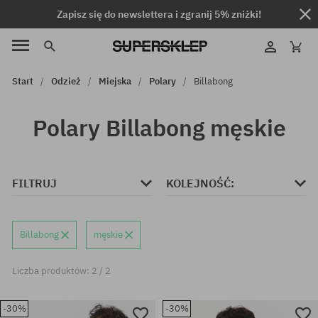
Zapisz się do newslettera i zgranij 5% zniżki!
Start
Odzież
Miejska
Polary
Billabong
Polary Billabong męskie
FILTRUJ
KOLEJNOŚĆ:
Billabong
męskie
Liczba produktów: 2 / 2
-30%
-30%