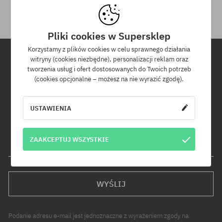
Pliki cookies w Supersklep
Korzystamy z plików cookies w celu sprawnego działania
witryny (cookies niezbędne), personalizacji reklam oraz
tworzenia usług i ofert dostosowanych do Twoich potrzeb
Newsletter
(cookies opcjonalne – możesz na nie wyrazić zgodę).
Zapisz się do naszego newslettera, a dowiesz się jako pierwszy o
nowościach i promocjach!
USTAWIENIA
Dodatkowo otrzymasz kod rabatowy -5% na całe zamówienie!
ZAAKCEPTUJ WSZYSTKIE
Twój adres e-mail
WYŚLIJ
Podanie adresu e-mail jest jednoznaczne z wyrażeniem zgody na