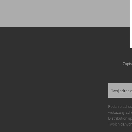
rozmiar uniwersalny
rozmiar uniwe
Zapis
Twój adres 
Podanie adres
wskazany adre
Distribution s
Twoich danych