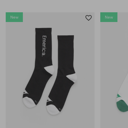
New
New