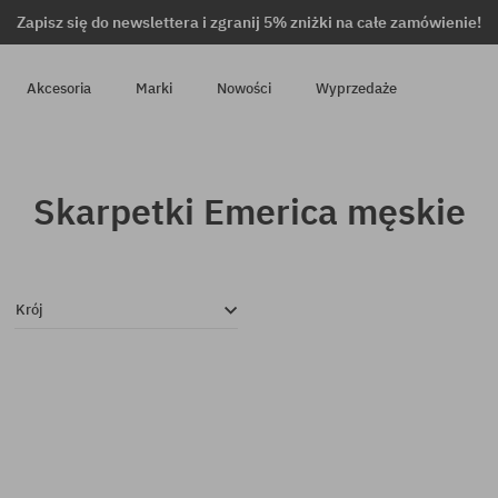
Zapisz się do newslettera i zgranij 5% zniżki na całe zamówienie!
Akcesoria
Marki
Nowości
Wyprzedaże
Skarpetki Emerica męskie
Krój