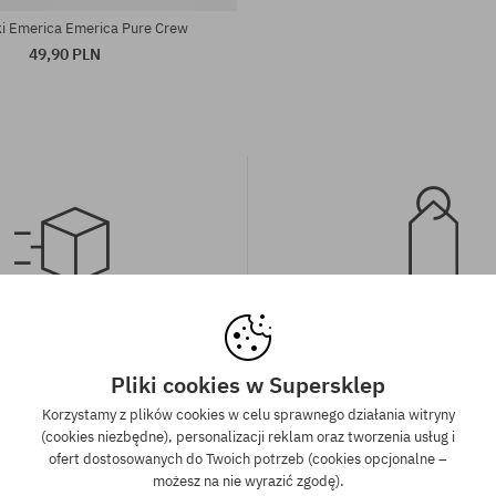
i Emerica Emerica Pure Crew
49,90 PLN
wa wysyłka od 350 zł
Gwarancja najniższe
kich zamówień powyżej 350 zł
Mamy najlepsze ceny, ale jeśli u
Pliki cookies w Supersklep
wysyłkę GRATIS, niezależnie od
znaleźć dokładnie ten sam pro
Korzystamy z plików cookies w celu sprawnego działania witryny
ormy płatności i przewoźnika.
sklepie, w niższej cenie - specjal
(cookies niezbędne), personalizacji reklam oraz tworzenia usług i
również obniżymy jego 
ofert dostosowanych do Twoich potrzeb (cookies opcjonalne –
możesz na nie wyrazić zgodę).