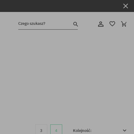
Czego szukasz?
3
4
Kolejność: