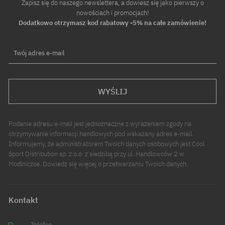
Zapisz się do naszego newslettera, a dowiesz się jako pierwszy o
nowościach i promocjach!
Dodatkowo otrzymasz kod rabatowy -5% na całe zamówienie!
Twój adres e-mail
WYŚLIJ
Podanie adresu e-mail jest jednoznaczne z wyrażeniem zgody na
otrzymywanie informacji handlowych pod wskazany adres e-mail.
Informujemy, że administratorem Twoich danych osobowych jest Cool
Sport Distribution sp. z o.o. z siedzibą przy ul. Handlowców 2 w
Modlniczce. Dowiedz się więcej o przetwarzaniu Twoich danych.
Kontakt
Telefon