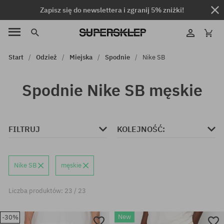
Zapisz się do newslettera i zgranij 5% zniżki!
Start
Odzież
Miejska
Spodnie
Nike SB
Spodnie Nike SB męskie
FILTRUJ
KOLEJNOŚĆ:
Nike SB
męskie
Liczba produktów: 23 / 23
New
-30%