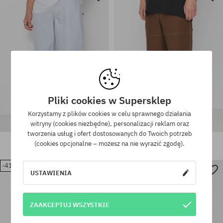
Dostępne rozmiary:
Dostępne rozmiary:
L
28; 30
Pliki cookies w Supersklep
Korzystamy z plików cookies w celu sprawnego działania
witryny (cookies niezbędne), personalizacji reklam oraz
tworzenia usług i ofert dostosowanych do Twoich potrzeb
Spodnie Nike SB Loose Denim
Spodnie Nike SB Double Knee
(cookies opcjonalne – możesz na nie wyrazić zgodę).
429,90 PLN
269,90 PLN
479,90 PLN
109,90 PLN
-41%
-60%
USTAWIENIA
Dostępne rozmiary:
Dostępne rozmiary:
28; 30; 32; 34; 36
M; XL
ZAAKCEPTUJ WSZYSTKIE