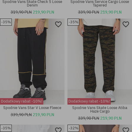
Spodnie Vans Skate Check 5 Loose
Spodnie Vans Service Cargo Loose
Denim
Tapered
319,90 PLN
219,90 PLN
339,90 PLN
219,90 PLN
-35%
-35%
Dostępne rozmiary:
Dostępne rozmiary:
31; 32; 33; 34; 36
31X32; 32X32; 33X32; 34X32
Dodatkowy rabat -10%!
Dodatkowy rabat -10%!
Spodnie Vans Star V Loose Fleece
Spodnie Vans Skate Loose Atiba
Haze Cargo
339,90 PLN
219,90 PLN
339,90 PLN
219,90 PLN
-35%
-32%
Dostępne rozmiary:
Dostępne rozmiary: