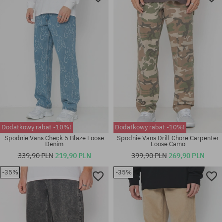
28; 29; 32
30
Dodatkowy rabat -10%!
Dodatkowy rabat -10%!
Spodnie Vans Check 5 Blaze Loose
Spodnie Vans Drill Chore Carpenter
Denim
Loose Camo
339,90 PLN
219,90 PLN
399,90 PLN
269,90 PLN
-35%
-35%
Dostępne rozmiary:
Dostępne rozmiary:
S; XL
33