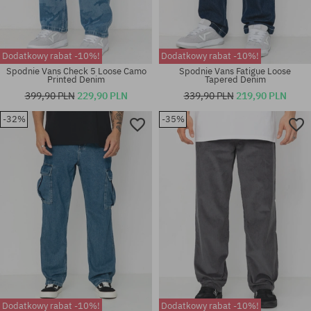
Dodatkowy rabat -10%!
Dodatkowy rabat -10%!
Spodnie Vans Check 5 Loose Camo
Spodnie Vans Fatigue Loose
Printed Denim
Tapered Denim
399,90 PLN
229,90 PLN
339,90 PLN
219,90 PLN
-32%
-35%
Dostępne rozmiary:
Dostępne rozmiary:
30; 36
30; 33
Dodatkowy rabat -10%!
Dodatkowy rabat -10%!