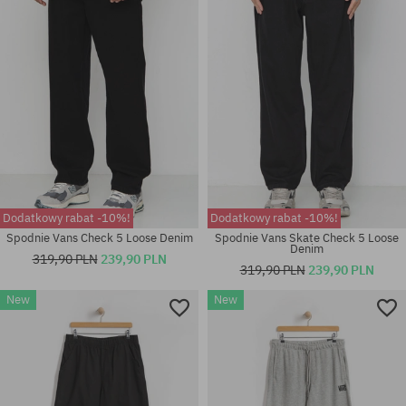
S; M; L; XL
31X32; 32X32; 33X32; 34X32
Dodatkowy rabat -10%!
Dodatkowy rabat -10%!
Spodnie Vans Check 5 Loose Denim
Spodnie Vans Skate Check 5 Loose
Denim
319,90 PLN
239,90 PLN
319,90 PLN
239,90 PLN
Dostępne rozmiary:
New
New
Dostępne rozmiary:
33X32; 34X32; 34X34; 36X32;
S
36X34