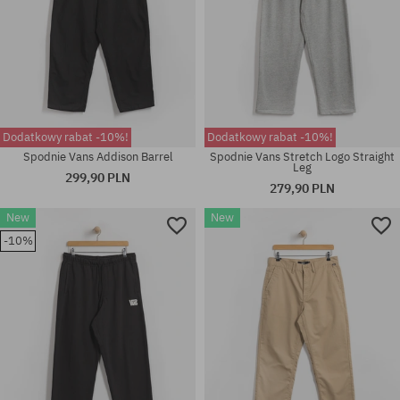
Dodatkowy rabat -10%!
Dodatkowy rabat -10%!
Spodnie Vans Addison Barrel
Spodnie Vans Stretch Logo Straight
Leg
299,90 PLN
279,90 PLN
Dostępne rozmiary:
New
New
31X32; 32X30; 32X32; 33X32;
Dostępne rozmiary:
-10%
34X32; 34X34
31; 32; 34; 36