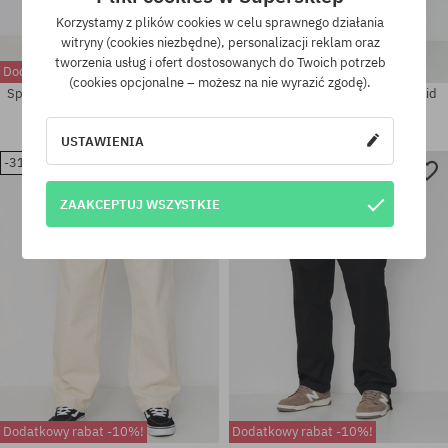
Korzystamy z plików cookies w celu sprawnego działania
witryny (cookies niezbędne), personalizacji reklam oraz
tworzenia usług i ofert dostosowanych do Twoich potrzeb
Dodatkowy rabat -10%!
Dodatkowy rabat -10%!
(cookies opcjonalne – możesz na nie wyrazić zgodę).
Spodnie Vans Check 5 Loose Denim
Spodnie Vans Check 5 Baggy Acid
Overdyed Denim
319,90 PLN
369,90 PLN
259,90 PLN
USTAWIENIA
-31%
-35%
Dostępne rozmiary:
Dostępne rozmiary:
29
30
ZAAKCEPTUJ WSZYSTKIE
Dodatkowy rabat -10%!
Dodatkowy rabat -10%!