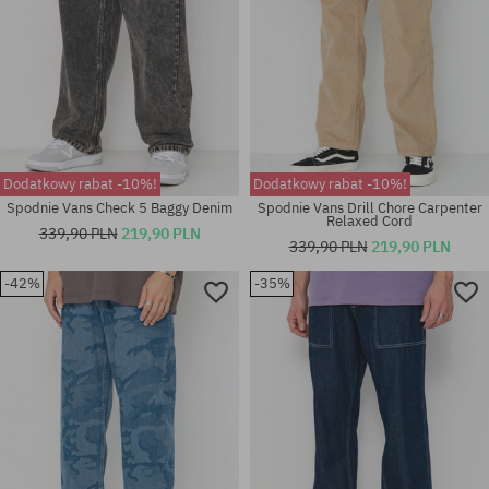
Dodatkowy rabat -10%!
Dodatkowy rabat -10%!
Spodnie Vans Check 5 Baggy Denim
Spodnie Vans Drill Chore Carpenter
Relaxed Cord
339,90 PLN
219,90 PLN
339,90 PLN
219,90 PLN
-42%
-35%
Dostępne rozmiary:
Dostępne rozmiary:
28; 31; 33
33