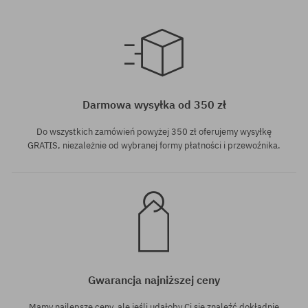
Dostępne rozmiary:
Dostępne rozmiary:
30; 31; 33; 34
31; 32; 33; 34
Darmowa wysyłka od 350 zł
Do wszystkich zamówień powyżej 350 zł oferujemy wysyłkę
GRATIS, niezależnie od wybranej formy płatności i przewoźnika.
Gwarancja najniższej ceny
Mamy najlepsze ceny, ale jeśli udałoby Ci się znaleźć dokładnie