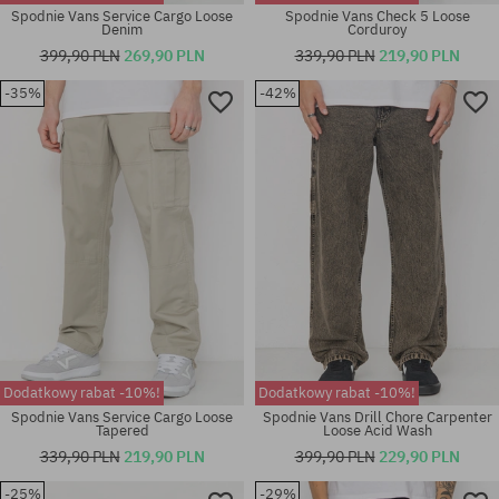
Spodnie Vans Service Cargo Loose
Spodnie Vans Check 5 Loose
Denim
Corduroy
399,90 PLN
269,90 PLN
339,90 PLN
219,90 PLN
-35%
-42%
Dostępne rozmiary:
Dostępne rozmiary:
32; 33
28; 29; 30; 31; 32; 33; 34
Dodatkowy rabat -10%!
Dodatkowy rabat -10%!
Spodnie Vans Service Cargo Loose
Spodnie Vans Drill Chore Carpenter
Tapered
Loose Acid Wash
339,90 PLN
219,90 PLN
399,90 PLN
229,90 PLN
-25%
-29%