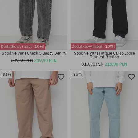
Dodatkowy rabat -10%!
Dodatkowy rabat -10%!
Spodnie Vans Check 5 Baggy Denim
Spodnie Vans Fatigue Cargo Loose
Tapered Ripstop
339,90 PLN
219,90 PLN
319,90 PLN
219,90 PLN
-31%
-35%
Dostępne rozmiary:
Dostępne rozmiary:
30X32; 31X32; 32X32; 33X32;
33X30; 33X32; 34X32; 34X34
34X32; 36X32