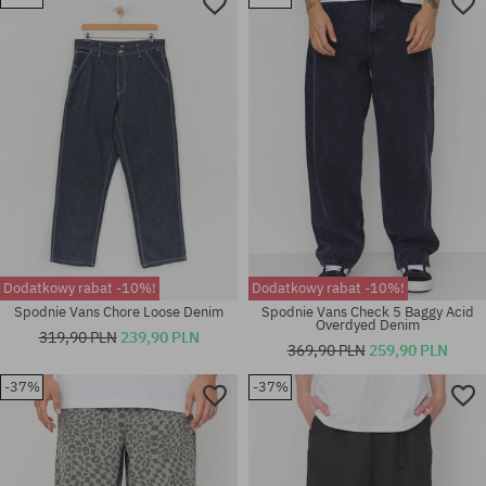
Dostępne rozmiary:
Dostępne rozmiary:
30
31
Dodatkowy rabat -10%!
Dodatkowy rabat -10%!
Spodnie Vans Chore Loose Denim
Spodnie Vans Check 5 Baggy Acid
Overdyed Denim
319,90 PLN
239,90 PLN
369,90 PLN
259,90 PLN
-37%
-37%
Dostępne rozmiary:
Dostępne rozmiary:
31; 32; 33
32; 33; 34