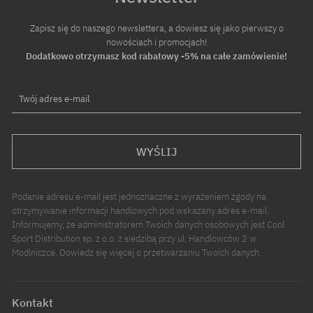
Zapisz się do naszego newslettera, a dowiesz się jako pierwszy o
nowościach i promocjach!
Dodatkowo otrzymasz kod rabatowy -5% na całe zamówienie!
Twój adres e-mail
WYŚLIJ
Podanie adresu e-mail jest jednoznaczne z wyrażeniem zgody na
otrzymywanie informacji handlowych pod wskazany adres e-mail.
Informujemy, że administratorem Twoich danych osobowych jest Cool
Sport Distribution sp. z o.o. z siedzibą przy ul. Handlowców 2 w
Modlniczce. Dowiedz się więcej o przetwarzaniu Twoich danych.
Kontakt