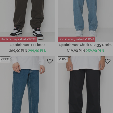
Dodatkowy rabat -10%!
Dodatkowy rabat -10%!
Spodnie Vans Lx Fleece
Spodnie Vans Check 5 Baggy Denim
369,90 PLN
299,90 PLN
319,90 PLN
259,90 PLN
-31%
-18%
Dostępne rozmiary:
Dostępne rozmiary:
31X32; 33X32; 34X32
32X32; 33X32; 34X32