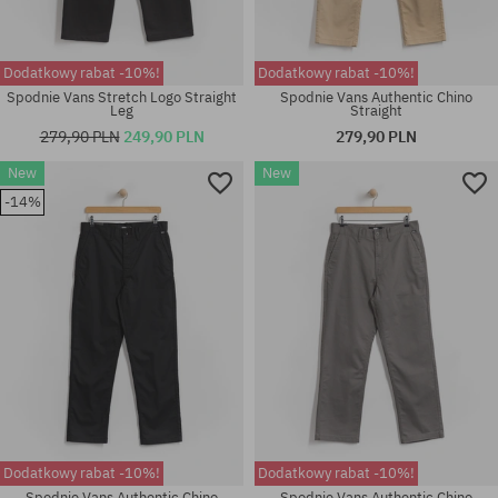
Dodatkowy rabat -10%!
Dodatkowy rabat -10%!
Spodnie Vans Stretch Logo Straight
Spodnie Vans Authentic Chino
Leg
Straight
279,90 PLN
249,90 PLN
279,90 PLN
New
New
Dostępne rozmiary:
Dostępne rozmiary:
-14%
M; L; XL
M; L; XL
Dodatkowy rabat -10%!
Dodatkowy rabat -10%!
Spodnie Vans Authentic Chino
Spodnie Vans Authentic Chino