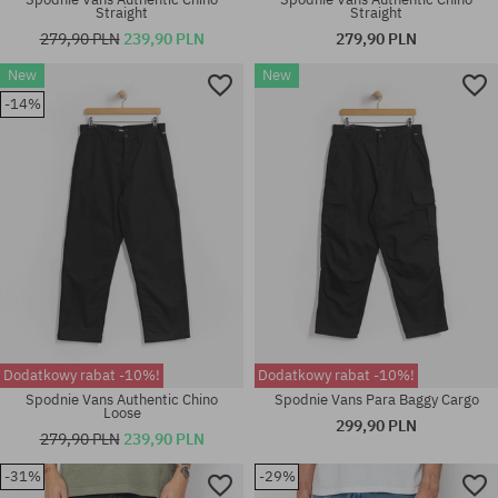
Straight
Straight
279,90 PLN
239,90 PLN
279,90 PLN
Dostępne rozmiary:
New
New
Dostępne rozmiary:
31X32; 32X32; 33X32; 34X32;
-14%
S; M; L; XL
36X32
Dodatkowy rabat -10%!
Dodatkowy rabat -10%!
Spodnie Vans Authentic Chino
Spodnie Vans Para Baggy Cargo
Loose
299,90 PLN
279,90 PLN
239,90 PLN
Dostępne rozmiary:
-31%
-29%
31X32; 32X32; 33X32; 34X32;
Dostępne rozmiary: