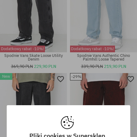
Dodatkowy rabat -10%!
Dodatkowy rabat -10%!
Spodnie Vans Skate Loose Utility
Spodnie Vans Authentic Chino
Denim
Palmhill Loose Tapered
369,90 PLN
229,90 PLN
339,90 PLN
219,90 PLN
New
-29%
Dostępne rozmiary:
Dostępne rozmiary:
M; L; XL
33X32
Pliki cookies w Supersklep