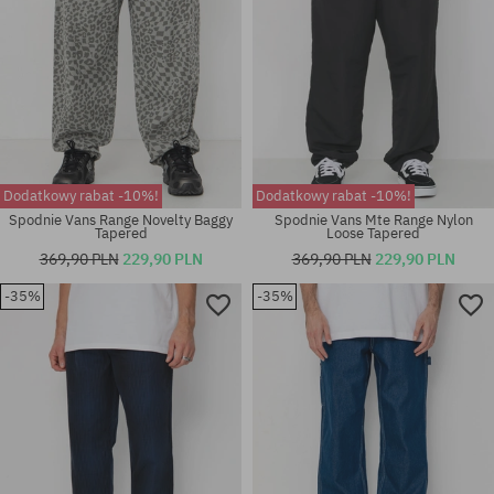
Dodatkowy rabat -10%!
Dodatkowy rabat -10%!
Spodnie Vans Range Novelty Baggy
Spodnie Vans Mte Range Nylon
Tapered
Loose Tapered
369,90 PLN
229,90 PLN
369,90 PLN
229,90 PLN
Dostępne rozmiary:
Dostępne rozmiary:
-35%
-35%
30X32; 31X32; 32X32; 33X32;
30X32; 31X32; 32X32; 33X32;
34X32; 36X32
34X32