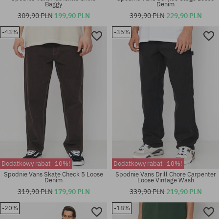
Baggy
Denim
309,90 PLN
199,90 PLN
399,90 PLN
229,90 PLN
-43%
-35%
Dostępne rozmiary:
Dostępne rozmiary:
S; M; XL
33
Dodatkowy rabat -10%!
Dodatkowy rabat -10%!
Spodnie Vans Skate Check 5 Loose
Spodnie Vans Drill Chore Carpenter
Denim
Loose Vintage Wash
319,90 PLN
179,90 PLN
339,90 PLN
219,90 PLN
-20%
-18%
Dostępne rozmiary:
Dostępne rozmiary: