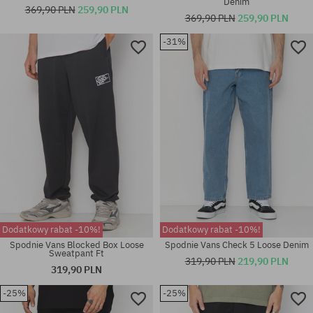
Denim
369,90 PLN
259,90 PLN
369,90 PLN
259,90 PLN
-31%
Dostępne rozmiary:
Dostępne rozmiary:
28; 30; 32; 33; 34; 36
31X32; 33X32
Dodatkowy rabat -10%!
Dodatkowy rabat -10%!
Spodnie Vans Blocked Box Loose
Spodnie Vans Check 5 Loose Denim
Sweatpant Ft
319,90 PLN
219,90 PLN
319,90 PLN
-25%
-25%
Dostępne rozmiary:
Dostępne rozmiary: