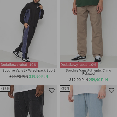
32; 33
29; 30; 31; 32; 34
Dodatkowy rabat -10%!
Dodatkowy rabat -10%!
Spodnie Vans Lx Wreckpack Sport
Spodnie Vans Authentic Chino
Relaxed
399,90 PLN
319,90 PLN
319,90 PLN
259,90 PLN
-37%
-35%
Dostępne rozmiary:
Dostępne rozmiary:
29
31; 32