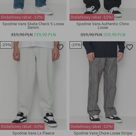
Dodatkowy rabat -10%!
Dodatkowy rabat -10%!
Spodnie Vans Skate Check 5 Loose
Spodnie Vans Authentic Chino
Denim
Loose
319,90 PLN
219,90 PLN
319,90 PLN
259,90 PLN
-29%
-29%
Dostępne rozmiary:
Dostępne rozmiary:
31X32; 32X32; 33X32; 34X32;
S
36X32
Dodatkowy rabat -10%!
Dodatkowy rabat -10%!
Spodnie Vans Lx Fleece
Spodnie Vans Chore Loose Stripe