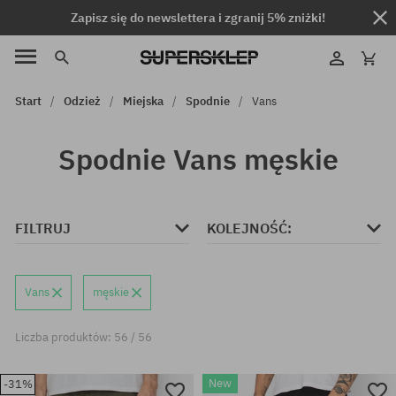
Zapisz się do newslettera i zgranij 5% zniżki!
Start
Odzież
Miejska
Spodnie
Vans
Spodnie Vans męskie
FILTRUJ
KOLEJNOŚĆ:
Vans
męskie
Liczba produktów: 56 / 56
New
-31%