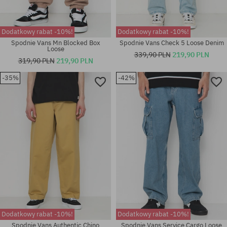
Dodatkowy rabat -10%!
Dodatkowy rabat -10%!
Spodnie Vans Mn Blocked Box
Spodnie Vans Check 5 Loose Denim
Loose
339,90 PLN
219,90 PLN
319,90 PLN
219,90 PLN
-35%
-42%
Dostępne rozmiary:
Dostępne rozmiary:
32; 33; 34
32; 33; 34
Dodatkowy rabat -10%!
Dodatkowy rabat -10%!
Spodnie Vans Authentic Chino
Spodnie Vans Service Cargo Loose