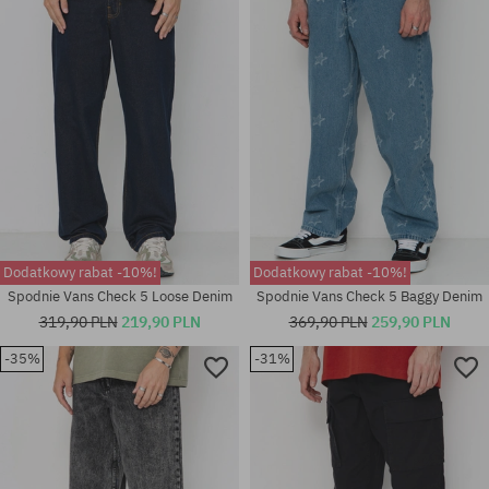
36X32; 38X32
31X32; 32X32; 33X32; 36X32
Dodatkowy rabat -10%!
Dodatkowy rabat -10%!
Spodnie Vans Check 5 Loose Denim
Spodnie Vans Check 5 Baggy Denim
319,90 PLN
219,90 PLN
369,90 PLN
259,90 PLN
-35%
-31%
Dostępne rozmiary:
31X32; 32X32; 33X32; 34X32;
Dostępne rozmiary:
34X34; 36X32; 36X34
31; 32; 33; 34