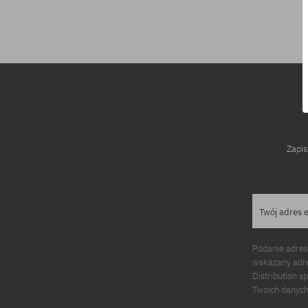
Dostępne rozmiary:
M; L; XL
Zapis
Twój adres 
Podanie adres
wskazany adre
Distribution s
Twoich danych