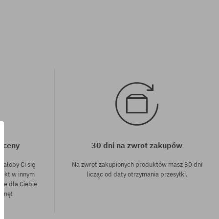
j ceny
30 dni na zwrot zakupów
dałoby Ci się
Na zwrot zakupionych produktów masz 30 dni
dukt w innym
licząc od daty otrzymania przesyłki.
nie dla Ciebie
cenę!