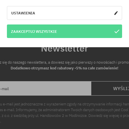
USTAWIENIA
ZAAKCEPTUJ WSZYSTKIE
Newsletter
z się do naszego newslettera, a dowiesz się jako pierwszy o nowościach i promo
Dodatkowo otrzymasz kod rabatowy -5% na całe zamówienie!
WYŚLI
e-mail
u e-mail jest jednoznaczne z wyrażeniem zgody na otrzymywanie informacji ha
s e-mail. Informujemy, że administratorem Twoich danych osobowych jest Cool
p. z o.o. z siedzibą przy ul. Handlowców 2 w Modlniczce. Dowiedz się więcej o pr
.