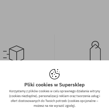
wa wysyłka od 350 zł
Gwarancja najniższe
kich zamówień powyżej 350 zł
Mamy najlepsze ceny, ale jeśli u
Pliki cookies w Supersklep
wysyłkę GRATIS, niezależnie od
znaleźć dokładnie ten sam pro
Korzystamy z plików cookies w celu sprawnego działania witryny
ormy płatności i przewoźnika.
sklepie, w niższej cenie - specjal
(cookies niezbędne), personalizacji reklam oraz tworzenia usług i
również obniżymy jego 
ofert dostosowanych do Twoich potrzeb (cookies opcjonalne –
możesz na nie wyrazić zgodę).