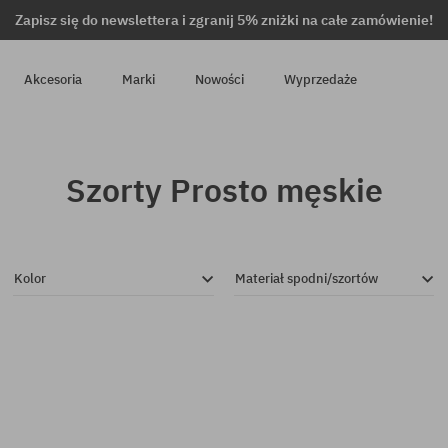
Zapisz się do newslettera i zgranij 5% zniżki na całe zamówienie!
Akcesoria
Marki
Nowości
Wyprzedaże
Szorty Prosto męskie
Kolor
Materiał spodni/szortów