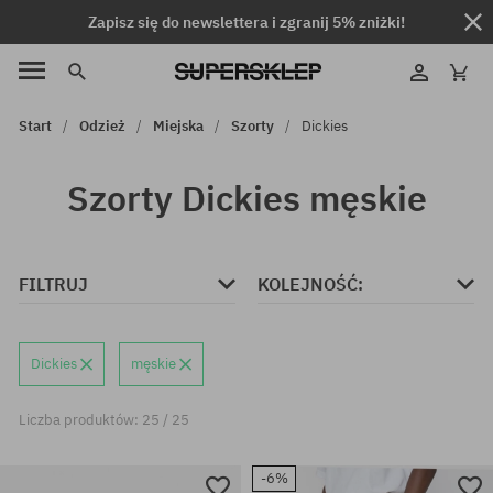
Zapisz się do newslettera i zgranij 5% zniżki!
Start
Odzież
Miejska
Szorty
Dickies
Szorty Dickies męskie
FILTRUJ
KOLEJNOŚĆ:
Dickies
męskie
Liczba produktów: 25 / 25
-6%