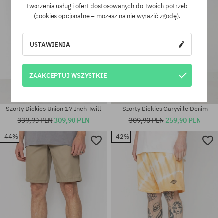
tworzenia usług i ofert dostosowanych do Twoich potrzeb
(cookies opcjonalne – możesz na nie wyrazić zgodę).
USTAWIENIA
ZAAKCEPTUJ WSZYSTKIE
Szorty Dickies Union 17 Inch Twill
Szorty Dickies Garyville Denim
339,90 PLN
309,90 PLN
309,90 PLN
259,90 PLN
-44%
-42%
Dostępne rozmiary:
Dostępne rozmiary:
32
28