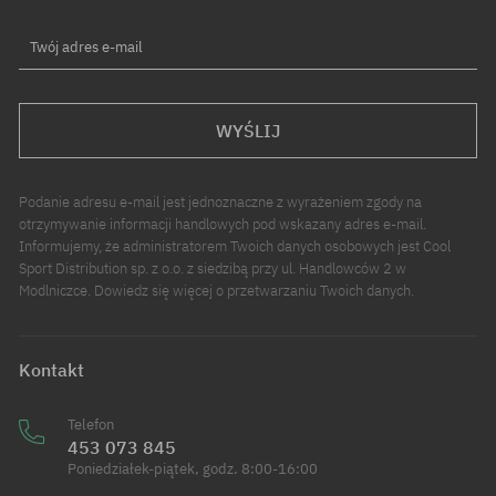
Twój adres e-mail
WYŚLIJ
Podanie adresu e-mail jest jednoznaczne z wyrażeniem zgody na
otrzymywanie informacji handlowych pod wskazany adres e-mail.
Informujemy, że administratorem Twoich danych osobowych jest Cool
Sport Distribution sp. z o.o. z siedzibą przy ul. Handlowców 2 w
Modlniczce. Dowiedz się więcej o przetwarzaniu Twoich danych.
Kontakt
Telefon
453 073 845
Poniedziałek-piątek, godz. 8:00-16:00