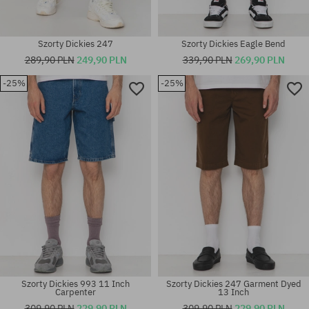
Szorty Dickies 247
Szorty Dickies Eagle Bend
289,90 PLN
249,90 PLN
339,90 PLN
269,90 PLN
-25%
-25%
Dostępne rozmiary:
Dostępne rozmiary:
31; 32
32; 33; 34
Szorty Dickies 993 11 Inch
Szorty Dickies 247 Garment Dyed
Carpenter
13 Inch
309,90 PLN
229,90 PLN
309,90 PLN
229,90 PLN