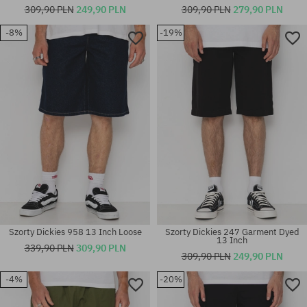
309,90 PLN
249,90 PLN
309,90 PLN
279,90 PLN
-8%
-19%
Dostępne rozmiary:
Dostępne rozmiary:
S
30; 31; 32; 33; 34; 36
Szorty Dickies 958 13 Inch Loose
Szorty Dickies 247 Garment Dyed
13 Inch
339,90 PLN
309,90 PLN
309,90 PLN
249,90 PLN
-4%
-20%
Dostępne rozmiary:
Dostępne rozmiary:
31; 32
31; 32; 34