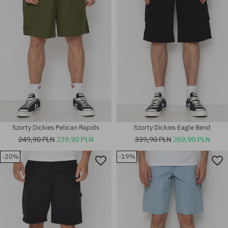
Szorty Dickies Pelican Rapids
Szorty Dickies Eagle Bend
249,90 PLN
239,90 PLN
339,90 PLN
269,90 PLN
-20%
-19%
Dostępne rozmiary:
Dostępne rozmiary:
32; 33; 34
30; 31; 32; 33; 34; 36