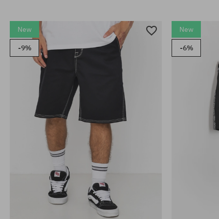
New
New
-9%
-6%