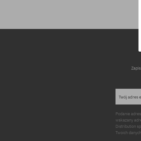
Dostępne rozmiary:
Dostępne rozm
31; 32; 33
32; 33; 34
Zapis
Twój adres 
Podanie adres
wskazany adre
Distribution s
Twoich danych