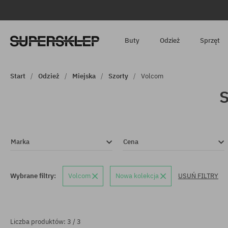
Buty
Odzież
Sprzęt
Start
Odzież
Miejska
Szorty
Volcom
S
Marka
Cena
Wybrane filtry:
Volcom
Nowa kolekcja
USUŃ FILTRY
Liczba produktów: 3 / 3