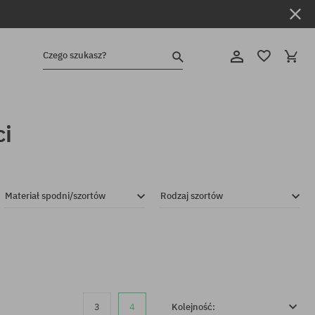
Czego szukasz?
ci
Materiał spodni/szortów
Rodzaj szortów
3
4
Kolejność: