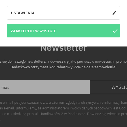
iary:
Dostępne rozmiary:
31; 32; 33
USTAWIENIA
ZAAKCEPTUJ WSZYSTKIE
Newsletter
z się do naszego newslettera, a dowiesz się jako pierwszy o nowościach i promo
Dodatkowo otrzymasz kod rabatowy -5% na całe zamówienie!
WYŚLI
e-mail
u e-mail jest jednoznaczne z wyrażeniem zgody na otrzymywanie informacji ha
s e-mail. Informujemy, że administratorem Twoich danych osobowych jest Cool
p. z o.o. z siedzibą przy ul. Handlowców 2 w Modlniczce. Dowiedz się więcej o pr
.