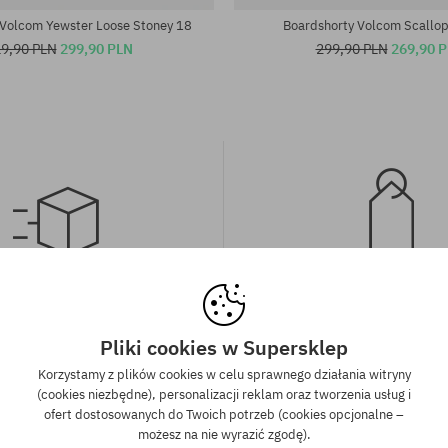
 Volcom Yewster Loose Stoney 18
Boardshorty Volcom Scallo
9,90 PLN
299,90 PLN
299,90 PLN
269,90 
wa wysyłka od 350 zł
Gwarancja najniższe
kich zamówień powyżej 350 zł
Mamy najlepsze ceny, ale jeśli u
Pliki cookies w Supersklep
wysyłkę GRATIS, niezależnie od
znaleźć dokładnie ten sam pro
Korzystamy z plików cookies w celu sprawnego działania witryny
ormy płatności i przewoźnika.
sklepie, w niższej cenie - specjal
(cookies niezbędne), personalizacji reklam oraz tworzenia usług i
również obniżymy jego 
ofert dostosowanych do Twoich potrzeb (cookies opcjonalne –
możesz na nie wyrazić zgodę).