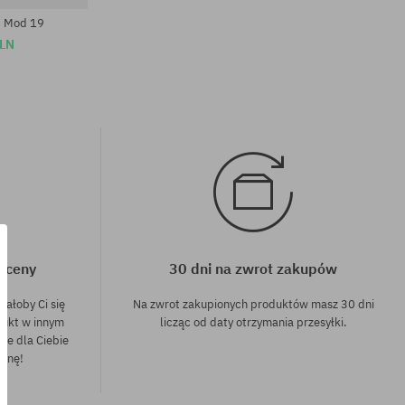
p Mod 19
PLN
j ceny
30 dni na zwrot zakupów
dałoby Ci się
Na zwrot zakupionych produktów masz 30 dni
dukt w innym
licząc od daty otrzymania przesyłki.
nie dla Ciebie
cenę!