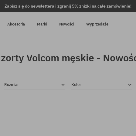
Zapisz się do newslettera i zgranij 5% zniżki na całe zamówienie!
Akcesoria
Marki
Nowości
Wyprzedaże
zorty Volcom męskie - Nowoś
Rozmiar
Kolor