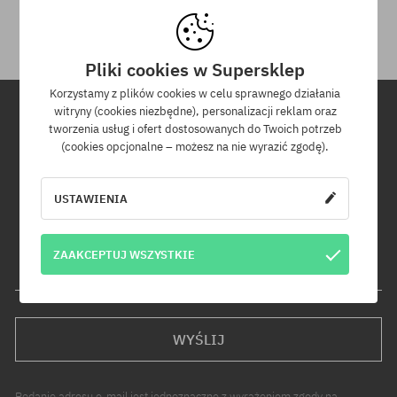
otrzymania przesyłki.
Pliki cookies w Supersklep
Korzystamy z plików cookies w celu sprawnego działania
witryny (cookies niezbędne), personalizacji reklam oraz
tworzenia usług i ofert dostosowanych do Twoich potrzeb
Newsletter
(cookies opcjonalne – możesz na nie wyrazić zgodę).
Zapisz się do naszego newslettera, a dowiesz się jako pierwszy o
USTAWIENIA
nowościach i promocjach!
Dodatkowo otrzymasz kod rabatowy -5% na całe zamówienie!
ZAAKCEPTUJ WSZYSTKIE
Twój adres e-mail
WYŚLIJ
Podanie adresu e-mail jest jednoznaczne z wyrażeniem zgody na