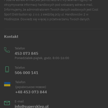
otrzymywanie informacji handlowych pod wskazany adres e-mail.
Informujemy, że administratorem Twoich danych osobowych jest Cool
Sport Distribution sp. z o.o. z siedzibą przy ul. Handlowców 2 w
Modlniczce. Dowiedz się więcej o przetwarzaniu Twoich danych.
Kontakt
Telefon
453 073 845
Poniedziałek-piątek, godz. 8:00-16:00
Telefon
506 000 141
Telefon
(українською мовою)
+48 453 073 844
E-mail
info@supersklep.pl