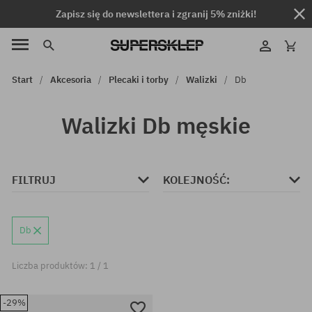
Zapisz się do newslettera i zgranij 5% zniżki!
Start
Akcesoria
Plecaki i torby
Walizki
Db
Walizki Db męskie
FILTRUJ
KOLEJNOŚĆ:
Db
Liczba produktów: 1 / 1
-29%