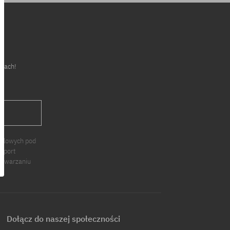
cjach!
J
ndlowych pod
 Sport
zetwarzaniu
Dołącz do naszej społeczności