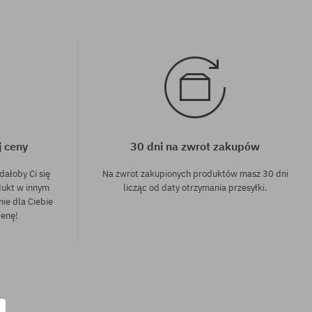
j ceny
30 dni na zwrot zakupów
dałoby Ci się
Na zwrot zakupionych produktów masz 30 dni
dukt w innym
licząc od daty otrzymania przesyłki.
nie dla Ciebie
cenę!