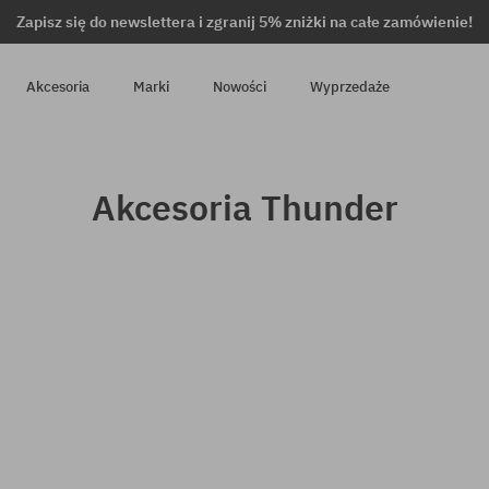
Zapisz się do newslettera i zgranij 5% zniżki na całe zamówienie!
Akcesoria
Marki
Nowości
Wyprzedaże
Akcesoria Thunder