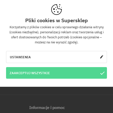
Newsletter
Pliki cookies w Supersklep
Korzystamy z plików cookies w celu sprawnego działania witryny
(cookies niezbędne), personalizacji reklam oraz tworzenia usług i
z się do naszego newslettera, a dowiesz się jako pierwszy o nowościach i promo
ofert dostosowanych do Twoich potrzeb (cookies opcjonalne –
Dodatkowo otrzymasz kod rabatowy -5% na całe zamówienie!
możesz na nie wyrazić zgodę).
WYŚLI
e-mail
USTAWIENIA
u e-mail jest jednoznaczne z wyrażeniem zgody na otrzymywanie informacji ha
ZAAKCEPTUJ WSZYSTKIE
s e-mail. Informujemy, że administratorem Twoich danych osobowych jest Cool
p. z o.o. z siedzibą przy ul. Handlowców 2 w Modlniczce. Dowiedz się więcej o pr
.
Informacje i pomoc