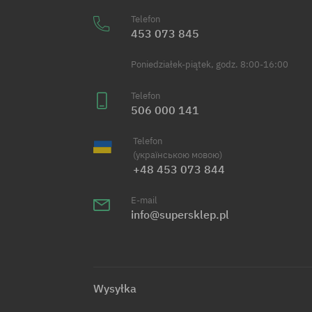
Telefon
453 073 845
Poniedziałek-piątek, godz. 8:00-16:00
Telefon
506 000 141
Telefon
(українською мовою)
+48 453 073 844
E-mail
info@supersklep.pl
Wysyłka