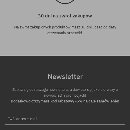
30 dni na zwrot zakupów
Na zwrot zakupionych produktów masz 30 dni licząc od daty
otrzymania przesyłki.
Newsletter
Zapisz się do naszego newslettera, a dowiesz się jako pierwszy o
nowościach i promocjach!
Dodatkowo otrzymasz kod rabatowy -5% na całe zamówienie!
Twój adres e-mail