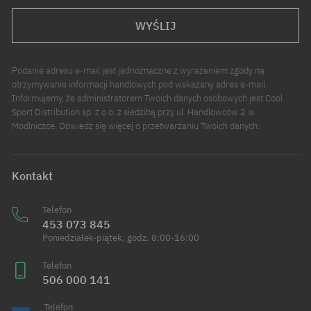
WYŚLIJ
Podanie adresu e-mail jest jednoznaczne z wyrażeniem zgody na
otrzymywanie informacji handlowych pod wskazany adres e-mail.
Informujemy, że administratorem Twoich danych osobowych jest Cool
Sport Distribution sp. z o.o. z siedzibą przy ul. Handlowców 2 w
Modlniczce. Dowiedz się więcej o przetwarzaniu Twoich danych.
Kontakt
Telefon
453 073 845
Poniedziałek-piątek, godz. 8:00-16:00
Telefon
506 000 141
Telefon