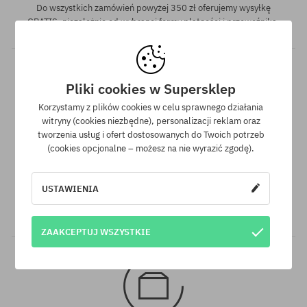
Do wszystkich zamówień powyżej 350 zł oferujemy wysyłkę
GRATIS, niezależnie od wybranej formy płatności i przewoźnika.
Pliki cookies w Supersklep
Korzystamy z plików cookies w celu sprawnego działania
witryny (cookies niezbędne), personalizacji reklam oraz
tworzenia usług i ofert dostosowanych do Twoich potrzeb
(cookies opcjonalne – możesz na nie wyrazić zgodę).
Gwarancja najniższej ceny
Mamy najlepsze ceny, ale jeśli udałoby Ci się znaleźć dokładnie
USTAWIENIA
ten sam produkt w innym sklepie, w niższej cenie - specjalnie
dla Ciebie również obniżymy jego cenę!
ZAAKCEPTUJ WSZYSTKIE