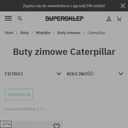
Zapisz się do newslettera i zgranij 5% zniżki!
Start
Buty
Miejskie
Buty zimowe
Caterpillar
Buty zimowe Caterpillar
FILTRUJ
KOLEJNOŚĆ:
Caterpillar
Liczba produktów: 1 / 1
-37%