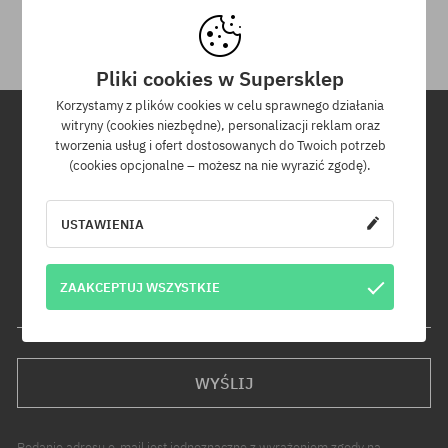
otrzymania przesyłki.
Pliki cookies w Supersklep
Korzystamy z plików cookies w celu sprawnego działania
witryny (cookies niezbędne), personalizacji reklam oraz
tworzenia usług i ofert dostosowanych do Twoich potrzeb
Newsletter
(cookies opcjonalne – możesz na nie wyrazić zgodę).
Zapisz się do naszego newslettera, a dowiesz się jako pierwszy o
USTAWIENIA
nowościach i promocjach!
Dodatkowo otrzymasz kod rabatowy -5% na całe zamówienie!
ZAAKCEPTUJ WSZYSTKIE
Twój adres e-mail
WYŚLIJ
Podanie adresu e-mail jest jednoznaczne z wyrażeniem zgody na