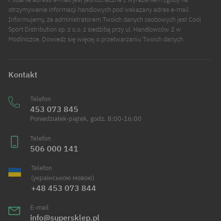
otrzymywanie informacji handlowych pod wskazany adres e-mail.
Informujemy, że administratorem Twoich danych osobowych jest Cool
Sport Distribution sp. z o.o. z siedzibą przy ul. Handlowców 2 w
Modlniczce. Dowiedz się więcej o przetwarzaniu Twoich danych.
Kontakt
Telefon
453 073 845
Poniedziałek-piątek, godz. 8:00-16:00
Telefon
506 000 141
Telefon
(українською мовою)
+48 453 073 844
E-mail
info@supersklep.pl