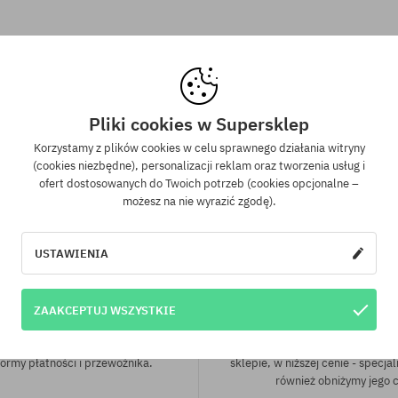
rsalny
rozmiar uniwersalny
Pliki cookies w Supersklep
Korzystamy z plików cookies w celu sprawnego działania witryny
(cookies niezbędne), personalizacji reklam oraz tworzenia usług i
ofert dostosowanych do Twoich potrzeb (cookies opcjonalne –
możesz na nie wyrazić zgodę).
USTAWIENIA
wa wysyłka od 350 zł
Gwarancja najniższe
ZAAKCEPTUJ WSZYSTKIE
kich zamówień powyżej 350 zł
Mamy najlepsze ceny, ale jeśli u
wysyłkę GRATIS, niezależnie od
znaleźć dokładnie ten sam pro
ormy płatności i przewoźnika.
sklepie, w niższej cenie - specjal
również obniżymy jego 