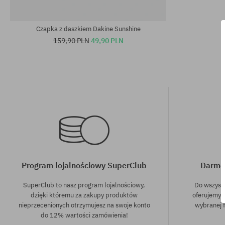
rozmiar uniwersalny
rozmiar uniwe
Czapka z daszkiem Dakine Sunshine
159,90 PLN
49,90 PLN
Program lojalnościowy SuperClub
Darmo
SuperClub to nasz program lojalnościowy,
Do wszyst
dzięki któremu za zakupy produktów
oferujemy 
nieprzecenionych otrzymujesz na swoje konto
wybranej f
do 12% wartości zamówienia!