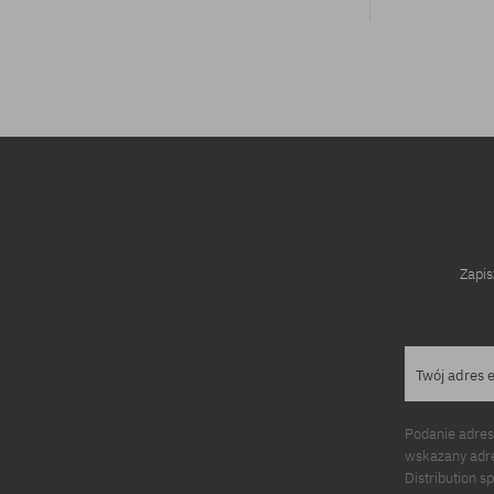
rozmiar uniwersalny
Zapis
Twój adres 
Podanie adres
wskazany adre
Distribution s