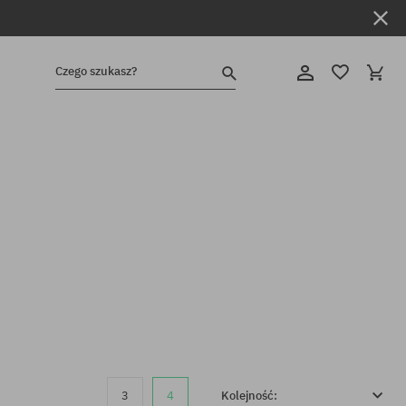
Czego szukasz?
3
4
Kolejność: