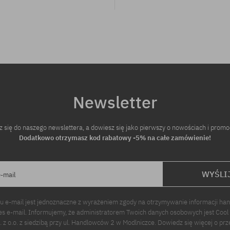
Newsletter
z się do naszego newslettera, a dowiesz się jako pierwszy o nowościach i promo
Dodatkowo otrzymasz kod rabatowy -5% na całe zamówienie!
WYŚLI
e-mail
u e-mail jest jednoznaczne z wyrażeniem zgody na otrzymywanie informacji ha
s e-mail. Informujemy, że administratorem Twoich danych osobowych jest Cool
p. z o.o. z siedzibą przy ul. Handlowców 2 w Modlniczce. Dowiedz się więcej o pr