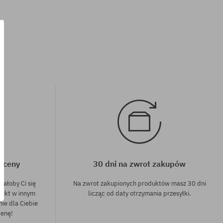
rozmiar uniwersalny
j ceny
30 dni na zwrot zakupów
dałoby Ci się
Na zwrot zakupionych produktów masz 30 dni
dukt w innym
licząc od daty otrzymania przesyłki.
nie dla Ciebie
cenę!