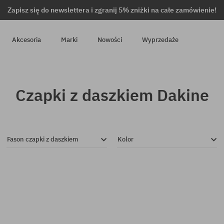
Zapisz się do newslettera i zgranij 5% zniżki na całe zamówienie!
Akcesoria
Marki
Nowości
Wyprzedaże
Czapki z daszkiem Dakine
Fason czapki z daszkiem
Kolor