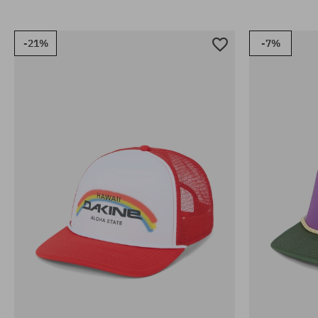
-21%
-7%