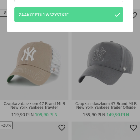
129,90 PLN
99,90 PLN
139,90 PLN
109,90 PLN
-8%
-6%
ZAAKCEPTUJ WSZYSTKIE
rozmiar uniwersalny
rozmiar uniwersalny
Czapka z daszkiem 47 Brand MLB
Czapka z daszkiem 47 Brand MLB
New York Yankees Trawler
New York Yankees Trailer Offside
119,90 PLN
109,90 PLN
159,90 PLN
149,90 PLN
-20%
rozmiar uniwersalny
rozmiar uniwersalny