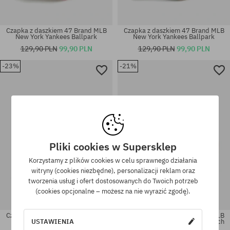
Czapka z daszkiem 47 Brand MLB
Czapka z daszkiem 47 Brand MLB
New York Yankees Ballpark
New York Yankees Ballpark
129,90 PLN
99,90 PLN
129,90 PLN
99,90 PLN
-23%
-21%
rozmiar uniwersalny
rozmiar uniwersalny
Pliki cookies w Supersklep
Korzystamy z plików cookies w celu sprawnego działania
witryny (cookies niezbędne), personalizacji reklam oraz
tworzenia usług i ofert dostosowanych do Twoich potrzeb
(cookies opcjonalne – możesz na nie wyrazić zgodę).
Czapka z daszkiem 47 Brand MLB
Czapka z daszkiem 47 Brand MLB
USTAWIENIA
New York Yankees Ballpark
New York Yankees Contrast Stitch