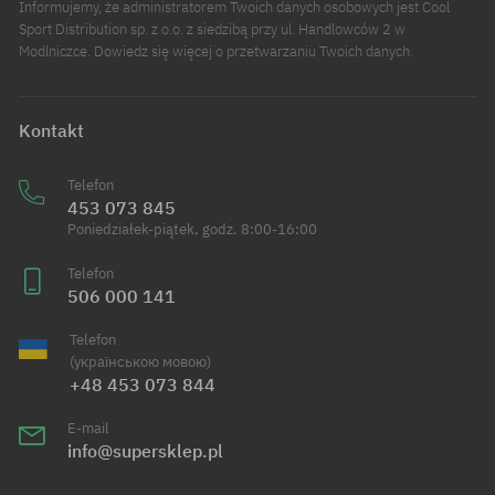
Informujemy, że administratorem Twoich danych osobowych jest Cool
Sport Distribution sp. z o.o. z siedzibą przy ul. Handlowców 2 w
Modlniczce. Dowiedz się więcej o przetwarzaniu Twoich danych.
Kontakt
Telefon
453 073 845
Poniedziałek-piątek, godz. 8:00-16:00
Telefon
506 000 141
Telefon
(українською мовою)
+48 453 073 844
E-mail
info@supersklep.pl