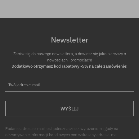
Newsletter
Zapisz się do naszego newslettera, a dowiesz się jako pierwszy o
nowościach i promocjach!
Dodatkowo otrzymasz kod rabatowy -5% na całe zamówienie!
Twój adres e-mail
WYŚLIJ
Podanie adresu e-mail jest jednoznaczne z wyrażeniem zgody na
otrzymywanie informacji handlowych pod wskazany adres e-mail.